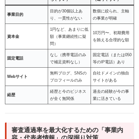
目的が30個以上あ
数個に絞られ、主軸
事業目的
り、一貫性がない
の事業が明確
1円など、あまりに低
10万円〜、初期費用
資本金
額（事業継続性に疑
を賄える合理的な額
問）
なし（携帯電話のみ
固定電話（または050
固定電話
で補足資料なし）
等のIP電話）あり
無料ブログ、SNSの
自社ドメインの独自
Webサイト
プロフィールのみ
サイトがある
経歴と今のビジネス
過去の経験が今の事
経歴
が全く無関係
業に活きている
審査通過率を最大化するための「事業内
容・代表者情報」の深掘り対策