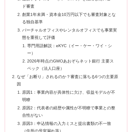
ド審査
創業1年未満・資本金10万円以下でも審査対象とな
る独自基準
バーチャルオフィスやレンタルオフィスでも事業実
態を重視して評価
専門用語解説：eKYC（イー・ケー・ワイ・シ
ー）
2026年時点のGMOあおぞらネット銀行 主要ス
ペック（法人口座）
なぜ「お断り」されるのか？審査に落ちる6つの主要原
因
原因1：事業内容が具体性に欠け、収益モデルが不
明瞭
原因2：代表者の経歴や属性が不明瞭で事業との整
合性がない
原因3：申込情報の入力ミスと提出書類の不一致
（住所の号室漏れ等）