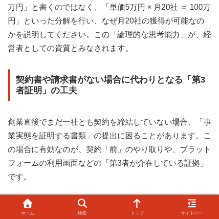
万円」と書くのではなく、「単価5万円 × 月20社 ＝ 100万
円」といった分解を行い、なぜ月20社の獲得が可能なの
かを説明してください。この「論理的な思考能力」が、経
営者としての資質とみなされます。
契約書や請求書がない場合に代わりとなる「第3
者証明」の工夫
創業直後でまだ一社とも契約を締結していない場合、「事
業実態を証明する書類」の提出に困ることがあります。こ
の場合に有効なのが、契約「前」のやり取りや、プラット
フォームの利用画面などの「第3者が介在している証拠」
です。
業務委託契約の「基本合意書」や「内定通知書」：
ホーム
検索
トップ
サイドバー
正式な契約前でも、取引の意思があることを示す書