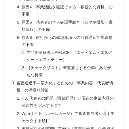
原因4：事業活動を確認できる「客観的な資料」の
不足
原因5：代表者の本人確認手続き（スマホ撮影・書
類読取）の不備
原因6：銀行からの確認事項への回答遅延や郵送物
の不着
専門用語解説：AML/CFT（エー・エム・エル／
シー・エフ・ティー）
【チェックリスト】審査落ちする企業にありが
ちな特徴
審査通過率を最大化するための「事業内容・代表者情
報」の深掘り対策
H3. 代表者の経歴（職務経歴）と現在の事業内容の
関連性を明示するコツ
Webサイト（ホームページ）で審査担当者が必ずチ
ェックする項目
実績ゼロの創業期に有効な「事業計画書」の作成ポ