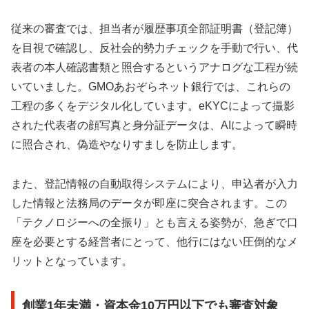
従来の審査では、担当者が履歴事項全部証明書（登記簿）
を目視で確認し、反社会的勢力チェックを手動で行い、代
表者の本人確認書類と照合するというアナログな工程が続
いていました。GMOあおぞらネット銀行では、これらの
工程の多くをデジタル化しています。eKYCによって撮影
された代表者の顔写真と身分証データは、AIによって瞬時
に照合され、偽造やなりすましを防止します。
また、登記情報の自動取得システムにより、申込者が入力
した情報と法務局のデータが即座に突合されます。この
「テクノロジーへの全振り」とも言える姿勢が、急ぎで口
座を必要とする経営者にとって、他行にはない圧倒的なメ
リットとなっています。
創業1年未満・資本金10万円以下でも審査対象