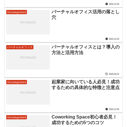
2024.12.25
バーチャルオフィス活用の落とし
Uncategorized
穴
2024.12.24
バーチャルオフィスとは？導入の
バーチャルオフィス
方法と活用方法
2025.05.22
起業家に向いている人必見！成功
Uncategorized
するための具体的な特徴と注意点
2024.12.05
Coworking Space初心者必見！
Uncategorized
成功するための5つのコツ