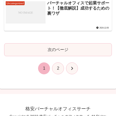
バーチャルオフィスで起業サポー
Uncategorized
ト！【徹底解説】成功するための
裏ワザ
2024.12.05
次のページ
次
1
2
へ
格安バーチャルオフィスサーチ