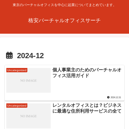
東京のバーチャルオフィスを中心に起業についてまとめています。
格安バーチャルオフィスサーチ
2024-12
個人事業主のためのバーチャルオ
Uncategorized
フィス活用ガイド
2024.12.31
レンタルオフィスとは？ビジネス
Uncategorized
に最適な住所利用サービスの全て