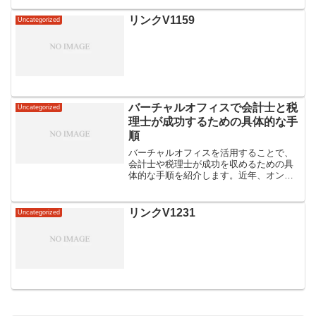
リンクV1159
Uncategorized
バーチャルオフィスで会計士と税
Uncategorized
理士が成功するための具体的な手
順
バーチャルオフィスを活用することで、
会計士や税理士が成功を収めるための具
体的な手順を紹介します。近年、オンラ
インでの業務が一般化する中、バーチャ
ルオフィスは業界に革新をもたらしてい
ます。本記事では、具体的な事例や成功
リンクV1231
Uncategorized
の秘訣を通じて、会計士や...