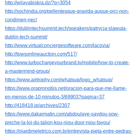
http://wilayabiskra.dz/?p=3054
http://sochindia.org/pellentesque-gravida-augue-orci-non-
condimen-nec/
https://dublintechsummit.tech/speakers/patrycja-slawuta-
dublin-tech-summit/
http://www.virtualconciergesoftware.com/lacovia/
http://towsonlineauction.com/517/
http://www.turbochargeyourbrand.tv/mobile/how-to-create-
a-mastermind-group/
https://www.airtrophy.com/whatsup/logo_whatsup/
https://www.orapronobis.net/oracion-para-que-me-llame-
en-menos-de-10-minutos-3/69903?pagina=37
http://418418.jp/archives/2307
https://www.dakarmatin.com/abdoulaye-saydou-sow-
preche-la-loi-du-talion-kou-niou-door-niou-fayou/
https://ojardimeletrico.com.br/entrevista-pieta-entre-pedras-