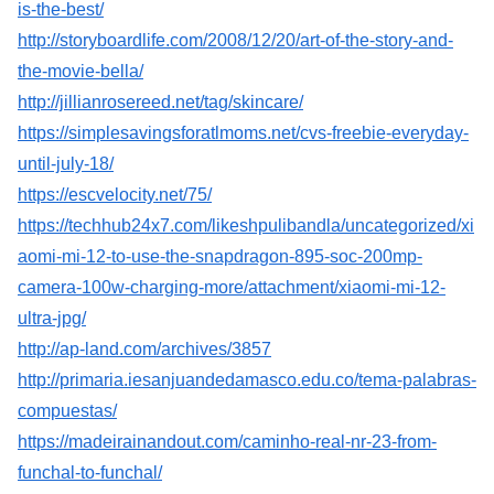
is-the-best/
http://storyboardlife.com/2008/12/20/art-of-the-story-and-
the-movie-bella/
http://jillianrosereed.net/tag/skincare/
https://simplesavingsforatlmoms.net/cvs-freebie-everyday-
until-july-18/
https://escvelocity.net/75/
https://techhub24x7.com/likeshpulibandla/uncategorized/xi
aomi-mi-12-to-use-the-snapdragon-895-soc-200mp-
camera-100w-charging-more/attachment/xiaomi-mi-12-
ultra-jpg/
http://ap-land.com/archives/3857
http://primaria.iesanjuandedamasco.edu.co/tema-palabras-
compuestas/
https://madeirainandout.com/caminho-real-nr-23-from-
funchal-to-funchal/