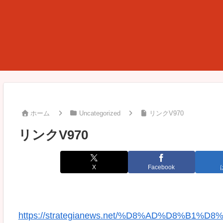
ホーム
Uncategorized
リンクV970
リンクV970
X
Facebook
https://strategianews.net/%D8%AD%D8%B1%D8%