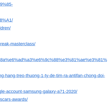
9%85-
8%A1/
ldren/
break-masterclass/
/%e3%81%8a%e6%ad%a3%e6%9c%88%e3%81%ae%e3%81%
-hang-treo-thuong-1-ty-de-tim-ra-antifan-chong-doi-
oogle-account-samsung-galaxy-a71-2020/
oscars-awards/