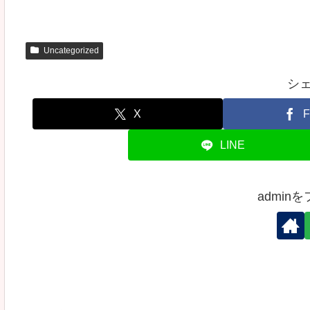
Uncategorized
シ
X
F
LINE
admin