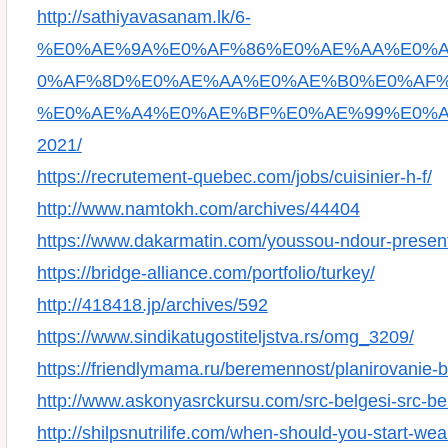
http://sathiyavasanam.lk/6-
%E0%AE%9A%E0%AF%86%E0%AE%AA%E0%
0%AF%8D%E0%AE%AA%E0%AE%B0%E0%AF%
%E0%AE%A4%E0%AE%BF%E0%AE%99%E0%A
2021/
https://recrutement-quebec.com/jobs/cuisinier-h-f/
http://www.namtokh.com/archives/44404
https://www.dakarmatin.com/youssou-ndour-presen
https://bridge-alliance.com/portfolio/turkey/
http://418418.jp/archives/592
https://www.sindikatugostiteljstva.rs/omg_3209/
https://friendlymama.ru/beremennost/planirovanie-b
http://www.askonyasrckursu.com/src-belgesi-src-belg
http://shilpsnutrilife.com/when-should-you-start-w