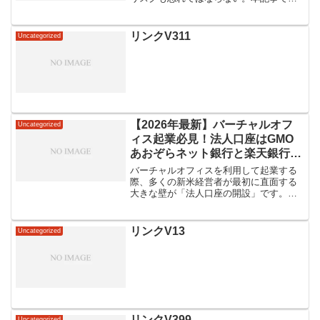
は、日本国内におけるバーチャルオフィ
ス利用のリスクに焦点を当て、失敗を回
避するための具体的な対策を解説してい
リンクV311
Uncategorized
く。ビジネスを成功させるた...
【2026年最新】バーチャルオフ
Uncategorized
ィス起業必見！法人口座はGMO
あおぞらネット銀行と楽天銀行ど
ちらがおすすめ？徹底比較
バーチャルオフィスを利用して起業する
際、多くの新米経営者が最初に直面する
大きな壁が「法人口座の開設」です。近
年、メガバンクや地方銀行などの実店舗
を持つ伝統的な金融機関では、架空請求
詐欺などの犯罪に利用されるペーパーカ
リンクV13
Uncategorized
ンパニーや、マネーロンダ...
リンクV399
Uncategorized