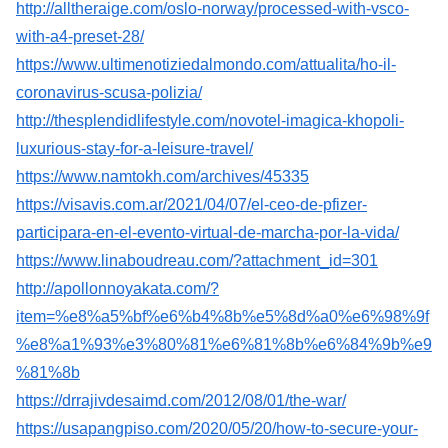
http://alltheraige.com/oslo-norway/processed-with-vsco-
with-a4-preset-28/
https://www.ultimenotiziedalmondo.com/attualita/ho-il-
coronavirus-scusa-polizia/
http://thesplendidlifestyle.com/novotel-imagica-khopoli-
luxurious-stay-for-a-leisure-travel/
https://www.namtokh.com/archives/45335
https://visavis.com.ar/2021/04/07/el-ceo-de-pfizer-
participara-en-el-evento-virtual-de-marcha-por-la-vida/
https://www.linaboudreau.com/?attachment_id=301
http://apollonnoyakata.com/?
item=%e8%a5%bf%e6%b4%8b%e5%8d%a0%e6%98%9f
%e8%a1%93%e3%80%81%e6%81%8b%e6%84%9b%e9
%81%8b
https://drrajivdesaimd.com/2012/08/01/the-war/
https://usapangpiso.com/2020/05/20/how-to-secure-your-