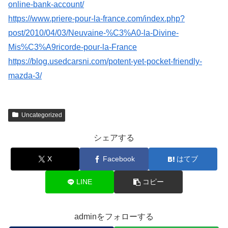
online-bank-account/
https://www.priere-pour-la-france.com/index.php?
post/2010/04/03/Neuvaine-%C3%A0-la-Divine-
Mis%C3%A9ricorde-pour-la-France
https://blog.usedcarsni.com/potent-yet-pocket-friendly-
mazda-3/
Uncategorized
シェアする
X
Facebook
はてブ
LINE
コピー
adminをフォローする