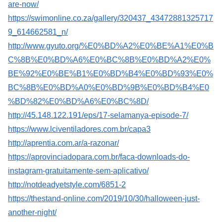
are-now/
https://swimonline.co.za/gallery/320437_43472881325717
9_614662581_n/
http://www.gyuto.org/%E0%BD%A2%E0%BE%A1%E0%B
C%8B%E0%BD%A6%E0%BC%8B%E0%BD%A2%E0%
BE%92%E0%BE%B1%E0%BD%B4%E0%BD%93%E0%
BC%8B%E0%BD%A0%E0%BD%9B%E0%BD%B4%E0
%BD%82%E0%BD%A6%E0%BC%8D/
http://45.148.122.191/eps/17-selamanya-episode-7/
https://www.lciventiladores.com.br/capa3
http://aprentia.com.ar/a-razonar/
https://aprovinciadopara.com.br/faca-downloads-do-
instagram-gratuitamente-sem-aplicativo/
http://notdeadyetstyle.com/6851-2
https://thestand-online.com/2019/10/30/halloween-just-
another-night/