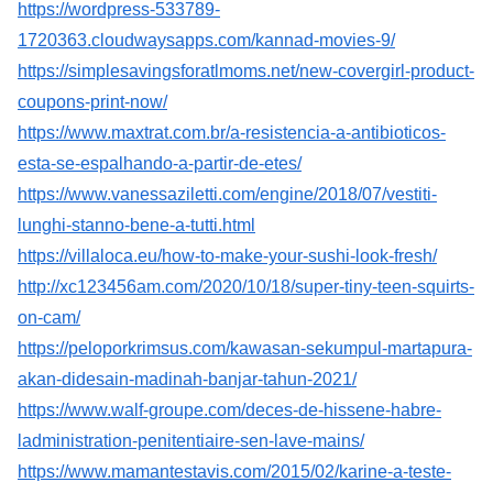
https://wordpress-533789-
1720363.cloudwaysapps.com/kannad-movies-9/
https://simplesavingsforatlmoms.net/new-covergirl-product-
coupons-print-now/
https://www.maxtrat.com.br/a-resistencia-a-antibioticos-
esta-se-espalhando-a-partir-de-etes/
https://www.vanessaziletti.com/engine/2018/07/vestiti-
lunghi-stanno-bene-a-tutti.html
https://villaloca.eu/how-to-make-your-sushi-look-fresh/
http://xc123456am.com/2020/10/18/super-tiny-teen-squirts-
on-cam/
https://peloporkrimsus.com/kawasan-sekumpul-martapura-
akan-didesain-madinah-banjar-tahun-2021/
https://www.walf-groupe.com/deces-de-hissene-habre-
ladministration-penitentiaire-sen-lave-mains/
https://www.mamantestavis.com/2015/02/karine-a-teste-