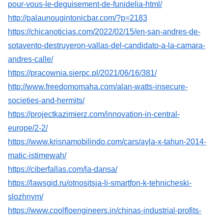
pour-vous-le-deguisement-de-funidelia-html/
http://palaunougintonicbar.com/?p=2183
https://chicanoticias.com/2022/02/15/en-san-andres-de-
sotavento-destruyeron-vallas-del-candidato-a-la-camara-
andres-calle/
https://pracownia.sierpc.pl/2021/06/16/381/
http://www.freedomomaha.com/alan-watts-insecure-
societies-and-hermits/
https://projectkazimierz.com/innovation-in-central-
europe/2-2/
https://www.krisnamobilindo.com/cars/ayla-x-tahun-2014-
matic-istimewah/
https://ciberfallas.com/la-dansa/
https://lawsgid.ru/otnositsja-li-smartfon-k-tehnicheski-
slozhnym/
https://www.coolfloengineers.in/chinas-industrial-profits-