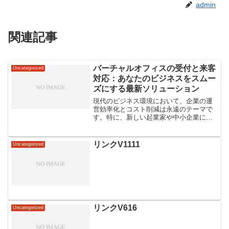
admin
関連記事
バーチャルオフィスの受付と来客
Uncategorized
対応：あなたのビジネスをスムー
ズにする最新ソリューション
現代のビジネス環境において、企業の運
営効率化とコスト削減は永遠のテーマで
す。特に、新しい起業家や中小企業にと
って、資源の最適化は成功への鍵となり
ます。バーチャルオフィスは、物理的な
オフィススペースを持たずにビジネスを
リンクV1111
Uncategorized
行う新たな形態で、低コス...
リンクV616
Uncategorized