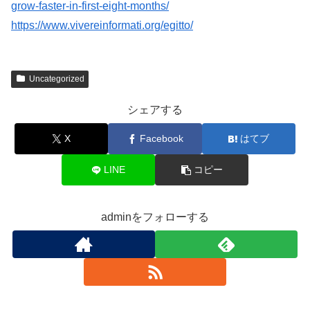
grow-faster-in-first-eight-months/
https://www.vivereinformati.org/egitto/
Uncategorized
シェアする
X
Facebook
はてブ
LINE
コピー
adminをフォローする