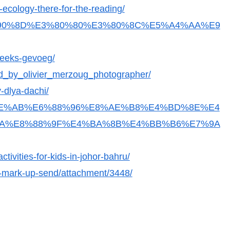
-ecology-there-for-the-reading/
%BB%E5%90%8D%E3%80%80%E3%80%8C%E5%A4%AA%E9
reeks-gevoeg/
bd_by_olivier_merzoug_photographer/
-dlya-dachi/
E5%AE%AB%E6%88%96%E8%AE%B8%E4%BD%8E%E4
A%E8%88%9F%E4%BA%8B%E4%BB%B6%E7%9A
ctivities-for-kids-in-johor-bahru/
ap-mark-up-send/attachment/3448/