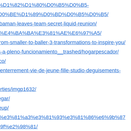
1%81%D1%82%D1%80%D0%B5%D0%B5-
D0%BE%D1%89%D0%BD%D0%B5%D0%B5/
aman-leaves-team-secret-liquid-reunion/
%88%90%E4%BA%BA%E3%81%AE%E6%97%A5/
om-smaller-to-baller-3-transformations-to-inspire-you/
es-a-pleno-funcionamiento__trashed/hogarpescador/
co/
enterrement-vie-de-jeune-fille-studio-deguisements-
rties/imgp1632/
egar/
eup/
%81%91%e3%81%a3%e3%81%93%e3%81%86%e6%9b%87
f%e2%98%81/