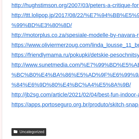
http://hughstimson.org/2007/03/peters-a-critique-for
http://ttt.lolipop.jp/2017/08/22/%E7%94
%99%BD%E3%80%8D/
http://motorplus.co.za/spesiale-modelle-by-navara-
https://www.oliviermerzoug.com/linda_lousse_11_
https://friendlymama.ru/pokupki/detskie-pesochnitsy
http://www.sunetmedia.com/%E7%99%BD%
%BC%B0%E4%BA%86%E5%AD%9F%E6%99%9
%84%E6%9D%80%E4%BC%A4%E5%8A%9B/
http://jb2sg.com/article/2021/02/04/best-fun-indoor-a
https://apps.portoseguro.org.br/produto/skitch-sn
Uncategorized