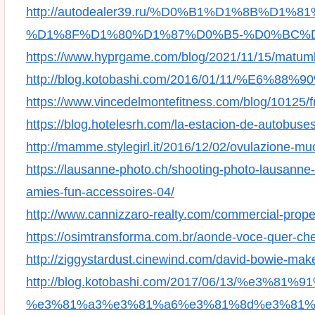
http://autodealer39.ru/%D0%B1%D1%8B%D
%D1%8F%D1%80%D1%87%D0%B5-%D0%BC%
https://www.hyprgame.com/blog/2021/11/15/matumb
http://blog.kotobashi.com/2016/01/11/%E6
https://www.vincedelmontefitness.com/blog/10125/fr
https://blog.hotelesrh.com/la-estacion-de-autobus
http://mamme.stylegirl.it/2016/12/02/ovulazione-mu
https://lausanne-photo.ch/shooting-photo-lausanne-
amies-fun-accessoires-04/
http://www.cannizzaro-realty.com/commercial-prope
https://osimtransforma.com.br/aonde-voce-quer-ch
http://ziggystardust.cinewind.com/david-bowie-mak
http://blog.kotobashi.com/2017/06/13/%e3
%e3%81%a3%e3%81%a6%e3%81%8d%e3%81%9