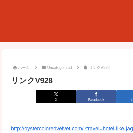
ホーム
Uncategorized
リンクV928
リンクV928
X
Facebook
http://oystercoloredvelvet.com/?travel=hotel-like-j