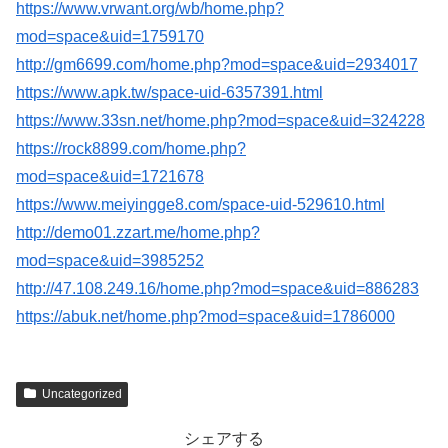
https://www.vrwant.org/wb/home.php?
mod=space&uid=1759170
http://gm6699.com/home.php?mod=space&uid=2934017
https://www.apk.tw/space-uid-6357391.html
https://www.33sn.net/home.php?mod=space&uid=324228
https://rock8899.com/home.php?
mod=space&uid=1721678
https://www.meiyingge8.com/space-uid-529610.html
http://demo01.zzart.me/home.php?
mod=space&uid=3985252
http://47.108.249.16/home.php?mod=space&uid=886283
https://abuk.net/home.php?mod=space&uid=1786000
Uncategorized
シェアする