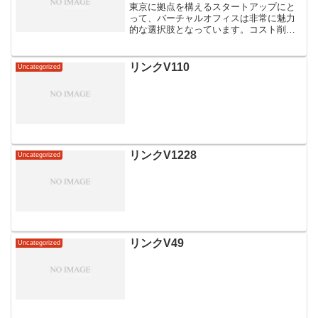
東京に拠点を構えるスタートアップにと
って、バーチャルオフィスは非常に魅力
的な選択肢となっています。コスト削減
や柔軟な働き方を可能にするだけでな
く、プロのイメージを保つこともできま
す。この記事では、東京でのバーチャル
リンクV110
Uncategorized
オフィスの利用方法やメリッ...
リンクV1228
Uncategorized
リンクV49
Uncategorized