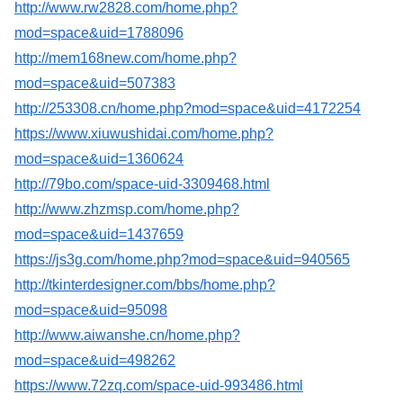
http://www.rw2828.com/home.php?
mod=space&uid=1788096
http://mem168new.com/home.php?
mod=space&uid=507383
http://253308.cn/home.php?mod=space&uid=4172254
https://www.xiuwushidai.com/home.php?
mod=space&uid=1360624
http://79bo.com/space-uid-3309468.html
http://www.zhzmsp.com/home.php?
mod=space&uid=1437659
https://js3g.com/home.php?mod=space&uid=940565
http://tkinterdesigner.com/bbs/home.php?
mod=space&uid=95098
http://www.aiwanshe.cn/home.php?
mod=space&uid=498262
https://www.72zq.com/space-uid-993486.html