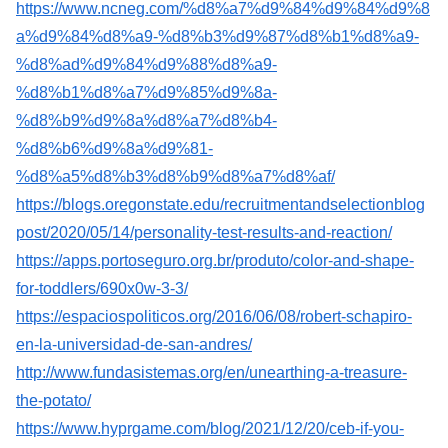
https://www.ncneg.com/%d8%a7%d9%84%d9%84%d9%8
a%d9%84%d8%a9-%d8%b3%d9%87%d8%b1%d8%a9-
%d8%ad%d9%84%d9%88%d8%a9-
%d8%b1%d8%a7%d9%85%d9%8a-
%d8%b9%d9%8a%d8%a7%d8%b4-
%d8%b6%d9%8a%d9%81-
%d8%a5%d8%b3%d8%b9%d8%a7%d8%af/
https://blogs.oregonstate.edu/recruitmentandselectionblog
post/2020/05/14/personality-test-results-and-reaction/
https://apps.portoseguro.org.br/produto/color-and-shape-
for-toddlers/690x0w-3-3/
https://espaciospoliticos.org/2016/06/08/robert-schapiro-
en-la-universidad-de-san-andres/
http://www.fundasistemas.org/en/unearthing-a-treasure-
the-potato/
https://www.hyprgame.com/blog/2021/12/20/ceb-if-you-