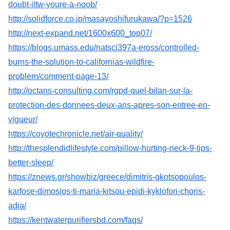
doubt-iltw-youre-a-noob/
http://solidforce.co.jp/masayoshifurukawa/?p=1526
http://next-expand.net/1600x600_top07/
https://blogs.umass.edu/natsci397a-eross/controlled-
burns-the-solution-to-californias-wildfire-
problem/comment-page-13/
http://octans-consulting.com/rgpd-quel-bilan-sur-la-
protection-des-donnees-deux-ans-apres-son-entree-en-
vigueur/
https://coyotechronicle.net/air-quality/
http://thesplendidlifestyle.com/pillow-hurting-neck-9-tips-
better-sleep/
https://znews.gr/showbiz/greece/dimitris-gkotsopoulos-
karfose-dimosios-ti-maria-kitsou-epidi-kyklofori-choris-
adia/
https://kentwaterpurifiersbd.com/faqs/