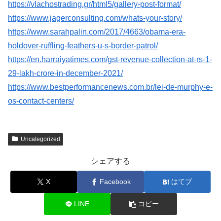
https://vlachostrading.gr/html5/gallery-post-format/
https://www.jagerconsulting.com/whats-your-story/
https://www.sarahpalin.com/2017/4663/obama-era-
holdover-ruffling-feathers-u-s-border-patrol/
https://en.harraiyatimes.com/gst-revenue-collection-at-rs-1-
29-lakh-crore-in-december-2021/
https://www.bestperformancenews.com.br/lei-de-murphy-e-
os-contact-centers/
Uncategorized
シェアする
X
Facebook
はてブ
LINE
コピー