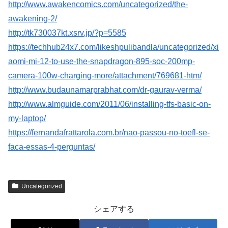
http://www.awakencomics.com/uncategorized/the-
awakening-2/
http://tk730037kt.xsrv.jp/?p=5585
https://techhub24x7.com/likeshpulibandla/uncategorized/xi
aomi-mi-12-to-use-the-snapdragon-895-soc-200mp-
camera-100w-charging-more/attachment/769681-htm/
http://www.budaunamarprabhat.com/dr-gaurav-verma/
http://www.almguide.com/2011/06/installing-tfs-basic-on-
my-laptop/
https://fernandafrattarola.com.br/nao-passou-no-toefl-se-
faca-essas-4-perguntas/
Uncategorized
シェアする