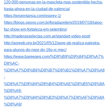
120-000-personas-en-la-mascleta-mas-sostenible-hecha-
hasta-ahora-en-la-ciudad-de-valencia/
https://wiseintarsia.com/osprey-1/
https://blogs.opovo.com.br/foradaordem/2019/07/18/jaloo-
faz-show-em-fortaleza-em-setembro/
http://maderasselectas.com.ar/standart-video-post/
http://aorepb.org.br/2021/05/12/aore-pb-realiza-palestra-
para-alunos-do-npor-do-16o-rc-mec/
https://www.bareeqeg.com/%D8%B9%D9%84%D8%A7%
D8%AC-
%D8%A7%D8%B6%D8%B7%D8%B1%D8%A7%D8%A8
-
%D8%A7%D9%84%D8%B4%D8%AE%D8%B5%D9%8A
%D8%A9-
%D8%A7%D9%84%D8%B3%D8%A7%D8%AF%D9%8A
%D8%A9/