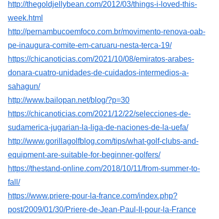
http://thegoldjellybean.com/2012/03/things-i-loved-this-
week.html
http://pernambucoemfoco.com.br/movimento-renova-oab-
pe-inaugura-comite-em-caruaru-nesta-terca-19/
https://chicanoticias.com/2021/10/08/emiratos-arabes-
donara-cuatro-unidades-de-cuidados-intermedios-a-
sahagun/
http://www.bailopan.net/blog/?p=30
https://chicanoticias.com/2021/12/22/selecciones-de-
sudamerica-jugarian-la-liga-de-naciones-de-la-uefa/
http://www.gorillagolfblog.com/tips/what-golf-clubs-and-
equipment-are-suitable-for-beginner-golfers/
https://thestand-online.com/2018/10/11/from-summer-to-
fall/
https://www.priere-pour-la-france.com/index.php?
post/2009/01/30/Priere-de-Jean-Paul-II-pour-la-France