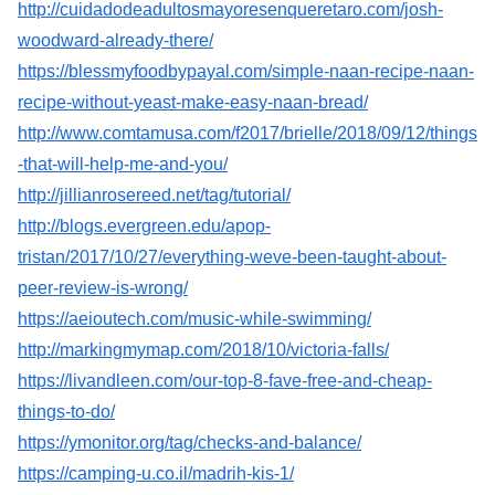
http://cuidadodeadultosmayoresenqueretaro.com/josh-
woodward-already-there/
https://blessmyfoodbypayal.com/simple-naan-recipe-naan-
recipe-without-yeast-make-easy-naan-bread/
http://www.comtamusa.com/f2017/brielle/2018/09/12/things
-that-will-help-me-and-you/
http://jillianrosereed.net/tag/tutorial/
http://blogs.evergreen.edu/apop-
tristan/2017/10/27/everything-weve-been-taught-about-
peer-review-is-wrong/
https://aeioutech.com/music-while-swimming/
http://markingmymap.com/2018/10/victoria-falls/
https://livandleen.com/our-top-8-fave-free-and-cheap-
things-to-do/
https://ymonitor.org/tag/checks-and-balance/
https://camping-u.co.il/madrih-kis-1/