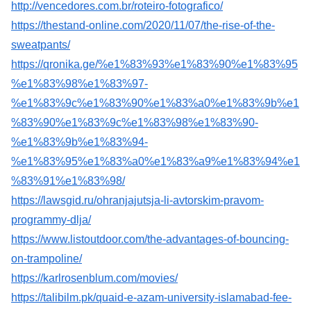
http://vencedores.com.br/roteiro-fotografico/
https://thestand-online.com/2020/11/07/the-rise-of-the-
sweatpants/
https://qronika.ge/%e1%83%93%e1%83%90%e1%83%95
%e1%83%98%e1%83%97-
%e1%83%9c%e1%83%90%e1%83%a0%e1%83%9b%e1
%83%90%e1%83%9c%e1%83%98%e1%83%90-
%e1%83%9b%e1%83%94-
%e1%83%95%e1%83%a0%e1%83%a9%e1%83%94%e1
%83%91%e1%83%98/
https://lawsgid.ru/ohranjajutsja-li-avtorskim-pravom-
programmy-dlja/
https://www.listoutdoor.com/the-advantages-of-bouncing-
on-trampoline/
https://karlrosenblum.com/movies/
https://talibilm.pk/quaid-e-azam-university-islamabad-fee-