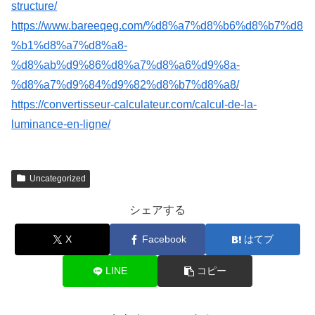
structure/
https://www.bareeqeg.com/%d8%a7%d8%b6%d8%b7%d8
%b1%d8%a7%d8%a8-
%d8%ab%d9%86%d8%a7%d8%a6%d9%8a-
%d8%a7%d9%84%d9%82%d8%b7%d8%a8/
https://convertisseur-calculateur.com/calcul-de-la-
luminance-en-ligne/
Uncategorized
シェアする
X
Facebook
はてブ
LINE
コピー