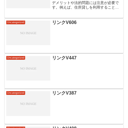
デメリットや法的問題には注意が必要で
す。例えば、住所貸しを利用すること
で、実際に住んでいない場所に住所を登
録することになり、税金や公共料金の支
払いに影響を及ぼす可能性があります。
リンクV606
Uncategorized
さらに、住所貸しを悪用して...
リンクV447
Uncategorized
リンクV387
Uncategorized