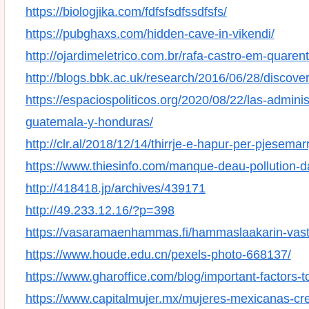
https://biologjika.com/fdfsfsdfssdfsfs/
https://pubghaxs.com/hidden-cave-in-vikendi/
http://ojardimeletrico.com.br/rafa-castro-em-quaren
http://blogs.bbk.ac.uk/research/2016/06/28/discov
https://espaciospoliticos.org/2020/08/22/las-admin
guatemala-y-honduras/
http://clr.al/2018/12/14/thirrje-e-hapur-per-pjesem
https://www.thiesinfo.com/manque-deau-pollution-d
http://418418.jp/archives/439171
http://49.233.12.16/?p=398
https://vasaramaenhammas.fi/hammaslaakarin-vasta
https://www.houde.edu.cn/pexels-photo-668137/
https://www.gharoffice.com/blog/important-factors
https://www.capitalmujer.mx/mujeres-mexicanas-c