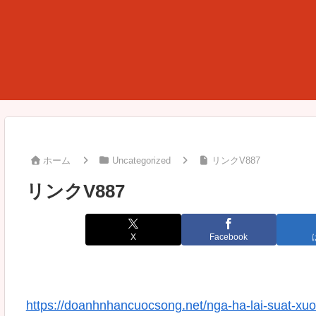
ホーム
Uncategorized
リンクV887
リンクV887
X
Facebook
https://doanhnhancuocsong.net/nga-ha-lai-suat-xuo