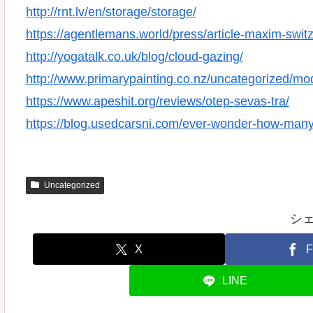
http://rnt.lv/en/storage/storage/
https://agentlemans.world/press/article-maxim-switz
http://yogatalk.co.uk/blog/cloud-gazing/
http://www.primarypainting.co.nz/uncategorized/m
https://www.apeshit.org/reviews/otep-sevas-tra/
https://blog.usedcarsni.com/ever-wonder-how-many-
Uncategorized
シ
X
F
LINE