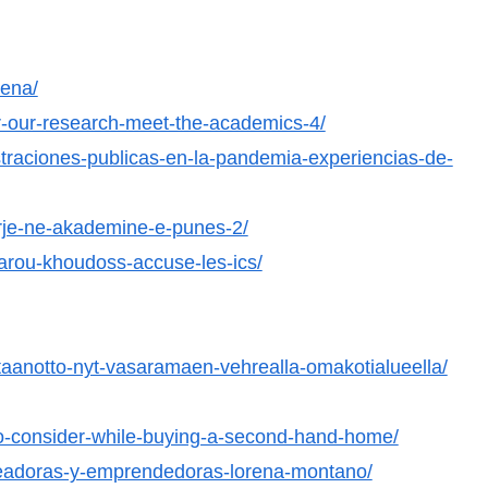
tena/
er-our-research-meet-the-academics-4/
istraciones-publicas-en-la-pandemia-experiencias-de-
arrje-ne-akademine-e-punes-2/
arou-khoudoss-accuse-les-ics/
anotto-nyt-vasaramaen-vehrealla-omakotialueella/
-to-consider-while-buying-a-second-hand-home/
readoras-y-emprendedoras-lorena-montano/