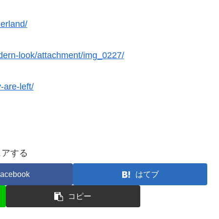
erland/
odern-look/attachment/img_0227/
are-left/
ェアする
acebook
はてブ
コピー