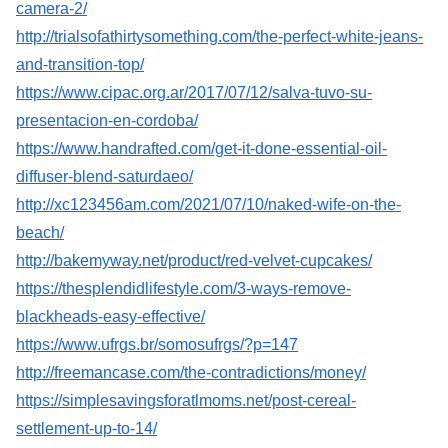
camera-2/
http://trialsofathirtysomething.com/the-perfect-white-jeans-
and-transition-top/
https://www.cipac.org.ar/2017/07/12/salva-tuvo-su-
presentacion-en-cordoba/
https://www.handrafted.com/get-it-done-essential-oil-
diffuser-blend-saturdaeo/
http://xc123456am.com/2021/07/10/naked-wife-on-the-
beach/
http://bakemyway.net/product/red-velvet-cupcakes/
https://thesplendidlifestyle.com/3-ways-remove-
blackheads-easy-effective/
https://www.ufrgs.br/somosufrgs/?p=147
http://freemancase.com/the-contradictions/money/
https://simplesavingsforatlmoms.net/post-cereal-
settlement-up-to-14/