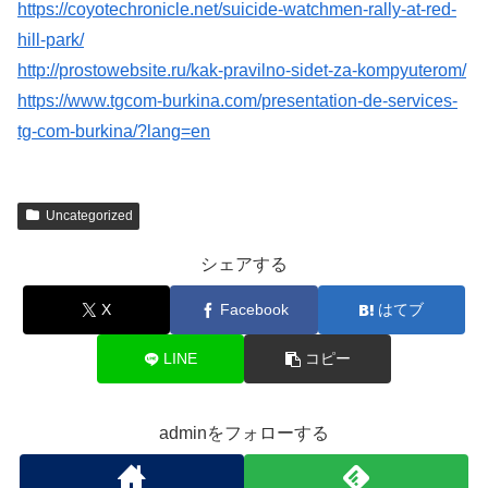
https://coyotechronicle.net/suicide-watchmen-rally-at-red-
hill-park/
http://prostowebsite.ru/kak-pravilno-sidet-za-kompyuterom/
https://www.tgcom-burkina.com/presentation-de-services-
tg-com-burkina/?lang=en
Uncategorized
シェアする
X
Facebook
はてブ
LINE
コピー
adminをフォローする