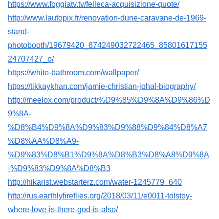
https://www.foggiatv.tv/felleca-acquisizione-quote/
http://www.lautopix.fr/renovation-dune-caravane-de-1969-
stand-
photobooth/19679420_874249032722465_85801617155
24707427_o/
https://white-bathroom.com/wallpaper/
https://tikkaykhan.com/jamie-christian-johal-biography/
http://meelox.com/product/%D9%85%D9%8A%D9%86%D
9%8A-
%D8%B4%D9%8A%D9%83%D9%88%D9%84%D8%A7
%D8%AA%D8%A9-
%D9%83%D8%B1%D9%8A%D8%B3%D8%A8%D9%8A
-%D9%83%D9%8A%D8%B3
http://hikarist.webstarterz.com/water-1245779_640
http://rus.earthlyfireflies.org/2018/03/11/e0011-tolstoy-
where-love-is-there-god-is-also/