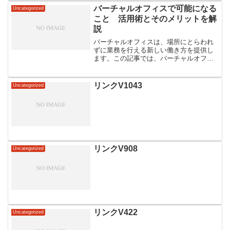
バーチャルオフィスで可能になる
Uncategorized
こと 活用術とそのメリットを解
説
バーチャルオフィスは、場所にとらわれ
ずに業務を行える新しい働き方を提供し
ます。この記事では、バーチャルオフィ
スを活用することで得られるメリットと
具体的な使い方について解説します。コ
スト削減や働き方の柔軟性向上など、多
リンクV1043
Uncategorized
くの利点が存在し、日本国...
リンクV908
Uncategorized
リンクV422
Uncategorized