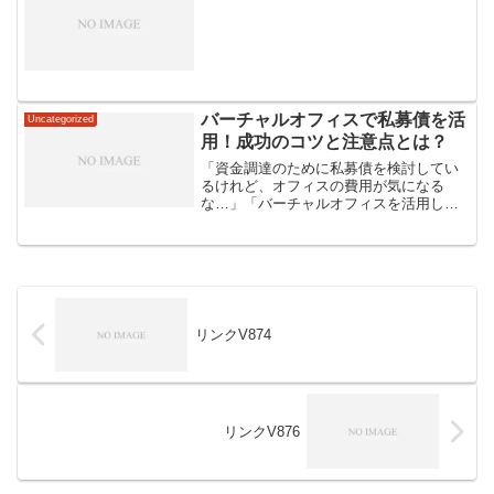
バーチャルオフィスで私募債を活
Uncategorized
用！成功のコツと注意点とは？
「資金調達のために私募債を検討してい
るけれど、オフィスの費用が気になる
な…」「バーチャルオフィスを活用して
経費を抑えたいけれど、私募債の発行は
可能なのかな…」私募債は企業の資金調
達手段として注目を集めており、バーチ
ャルオフィスの活用で初期費...
リンクV874
リンクV876