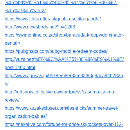
%d5%b4%d5%a1%d6%80%d5%a4%d5%b8%d6%82-
%d5%af%d5%a5-2/
https://www.filoscrittura.it/qualita-scritta-gandhi/
http://www.newsbirds.net/?p=1263
https://swimonline.co.za/shop/baracuda-kreepy/dominator-
pentair/
https://pubghaxs.com/pubg-mobile-redeem-codes/
http://yuzs.net/%E6%9C%AA%E5%88%86%E9%A1%9E/
post-1400.html
http://www.agusas.jp/95x8em8er83m83t83g8aca94b282a
b/
http://redsnowcollective.ca/wordpress/casumo-casino-
review/
https://www.kuzakscloset.com/tips-tricks/summer-travel-
organization-babies/
https://nexalive.com/fortube-for-price-skyrockets-over-112-