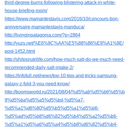
third-degree-burns-following-blistering-attack-in-white-
house-briefing-room/
https://www.mamantestavis.com/2016/10/concours-bon-
anniversaire-mamantestavis-manduca/
http://livinginpatagonia.com/?p=2864
http://yuzs.net/%E6%9C%AA%E5%88%86%E9%A1%9E/
post-1452.html
http://shilpsnutrilife.com/how-much-salt-do-we-much-need-
recommended-daily-salt-intake-2/
https://infofull.net/news/top-10-tips-and-tricks-samsung-
galaxy-z-fold-3-you-need-know/
http://boomsworld.ru/2021/08/04/%d5%ab%d5%b6%d5%b
9%d5%ba%d5%a5%d5%bd-%d5%a7-
%d5%a1%d6%80%d5%b5%d5%a1%d5%b6-
%d5%ad%d5%b8%d6%82%d5%b4%d5%a2%d5%b6-
%d5%a1%d5%a6%d5%a4%d5%b8%d6%82%d5%b4-