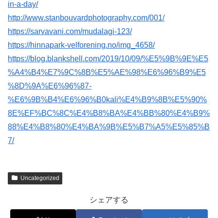
in-a-day/
http://www.stanbouvardphotography.com/001/
https://sarvavani.com/mudalagi-123/
https://hinnapark-velforening.no/img_4658/
https://blog.blankshell.com/2019/10/09/%E5%9B%9E%E5
%A4%B4%E7%9C%8B%E5%AE%98%E6%96%B9%E5
%8D%9A%E6%96%87-
%E6%9B%B4%E6%96%B0kali%E4%B9%8B%E5%90%
8E%EF%BC%8C%E4%B8%BA%E4%BB%80%E4%B9%
88%E4%B8%80%E4%BA%9B%E5%B7%A5%E5%85%B
7/
Uncategorized
シェアする