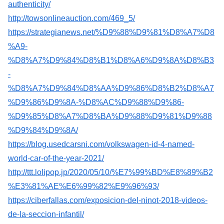
authenticity/
http://towsonlineauction.com/469_5/
https://strategianews.net/%D9%88%D9%81%D8%A7%D8
%A9-
%D8%A7%D9%84%D8%B1%D8%A6%D9%8A%D8%B3
-
%D8%A7%D9%84%D8%AA%D9%86%D8%B2%D8%A7
%D9%86%D9%8A-%D8%AC%D9%88%D9%86-
%D9%85%D8%A7%D8%BA%D9%88%D9%81%D9%88
%D9%84%D9%8A/
https://blog.usedcarsni.com/volkswagen-id-4-named-
world-car-of-the-year-2021/
http://ttt.lolipop.jp/2020/05/10/%E7%99%BD%E8%89%B2
%E3%81%AE%E6%99%82%E9%96%93/
https://ciberfallas.com/exposicion-del-ninot-2018-videos-
de-la-seccion-infantil/