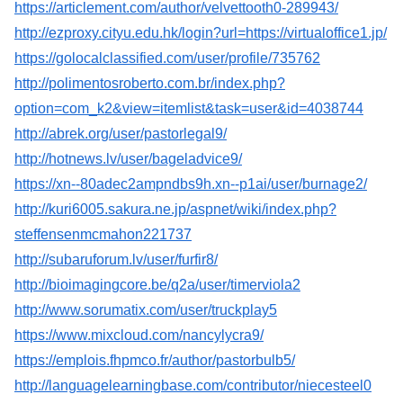
https://articlement.com/author/velvettooth0-289943/
http://ezproxy.cityu.edu.hk/login?url=https://virtualoffice1.jp/
https://golocalclassified.com/user/profile/735762
http://polimentosroberto.com.br/index.php?
option=com_k2&view=itemlist&task=user&id=4038744
http://abrek.org/user/pastorlegal9/
http://hotnews.lv/user/bageladvice9/
https://xn--80adec2ampndbs9h.xn--p1ai/user/burnage2/
http://kuri6005.sakura.ne.jp/aspnet/wiki/index.php?
steffensenmcmahon221737
http://subaruforum.lv/user/furfir8/
http://bioimagingcore.be/q2a/user/timerviola2
http://www.sorumatix.com/user/truckplay5
https://www.mixcloud.com/nancylycra9/
https://emplois.fhpmco.fr/author/pastorbulb5/
http://languagelearningbase.com/contributor/niecesteel0