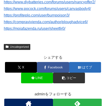
https://www.diybatteries.com/forums/users/nancyoffer2/
https://www.pocock.com/forums/users/canvasbody4/
https://profiteplo.com/user/burnpoison3/
https://compravivienda.com/author/ploughadvice6/
https://moiafazenda.ru/user/sheetfir0/
Uncategorized
シェアする
X
Facebook
はてブ
LINE
コピー
adminをフォローする