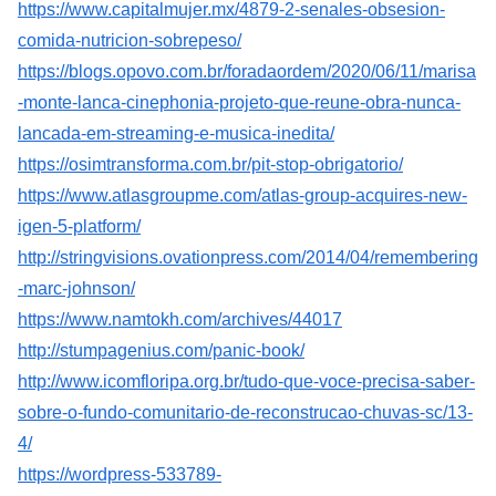
https://www.capitalmujer.mx/4879-2-senales-obsesion-
comida-nutricion-sobrepeso/
https://blogs.opovo.com.br/foradaordem/2020/06/11/marisa
-monte-lanca-cinephonia-projeto-que-reune-obra-nunca-
lancada-em-streaming-e-musica-inedita/
https://osimtransforma.com.br/pit-stop-obrigatorio/
https://www.atlasgroupme.com/atlas-group-acquires-new-
igen-5-platform/
http://stringvisions.ovationpress.com/2014/04/remembering
-marc-johnson/
https://www.namtokh.com/archives/44017
http://stumpagenius.com/panic-book/
http://www.icomfloripa.org.br/tudo-que-voce-precisa-saber-
sobre-o-fundo-comunitario-de-reconstrucao-chuvas-sc/13-
4/
https://wordpress-533789-