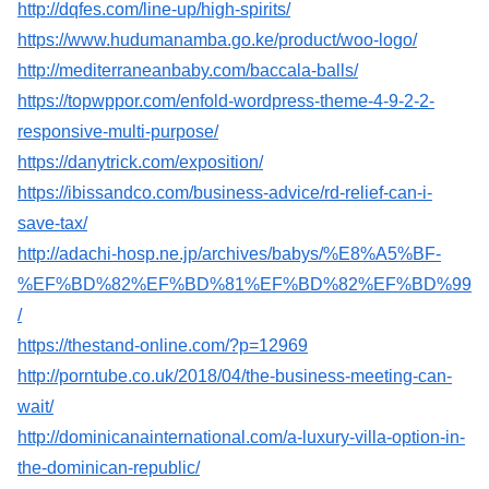
http://dqfes.com/line-up/high-spirits/
https://www.hudumanamba.go.ke/product/woo-logo/
http://mediterraneanbaby.com/baccala-balls/
https://topwppor.com/enfold-wordpress-theme-4-9-2-2-
responsive-multi-purpose/
https://danytrick.com/exposition/
https://ibissandco.com/business-advice/rd-relief-can-i-
save-tax/
http://adachi-hosp.ne.jp/archives/babys/%E8%A5%BF-
%EF%BD%82%EF%BD%81%EF%BD%82%EF%BD%99
/
https://thestand-online.com/?p=12969
http://porntube.co.uk/2018/04/the-business-meeting-can-
wait/
http://dominicanainternational.com/a-luxury-villa-option-in-
the-dominican-republic/