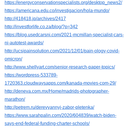
https://energyconservationspecialists.org/desktop_news2/
https://americana.edu.co/investigacion/hola-mundo/
http://418418.jp/archives/2417
http://investforlife.co.za/blog/?p=342
https://blog.usedcarsni.com/2021-mcmillan-specialist-cars-
ni-autotest-awards/
http://ucsipainsolution.com/2021/12/01/pain-ology-covid-
omicron/
http://www.shellyart.com/senior-research-paper-topics/
https://wordpress-533789-
1720363.cloudwaysapps.com/kanada-movies-com-29/
http://deneva.com.mx/Home/madrids-photographer-
marathon/
http://petrem.ru/derevyannyj-zabor-pletenka/
https://www.sarahpalin.com/2020/604839/watch-biden-
says-end-federal-funding-charter-schools/