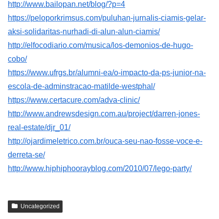
http://www.bailopan.net/blog/?p=4
https://peloporkrimsus.com/puluhan-jurnalis-ciamis-gelar-
aksi-solidaritas-nurhadi-di-alun-alun-ciamis/
http://elfocodiario.com/musica/los-demonios-de-hugo-
cobo/
https://www.ufrgs.br/alumni-ea/o-impacto-da-ps-junior-na-
escola-de-adminstracao-matilde-westphal/
https://www.certacure.com/adva-clinic/
http://www.andrewsdesign.com.au/project/darren-jones-
real-estate/djr_01/
http://ojardimeletrico.com.br/ouca-seu-nao-fosse-voce-e-
derreta-se/
http://www.hiphiphoorayblog.com/2010/07/lego-party/
Uncategorized