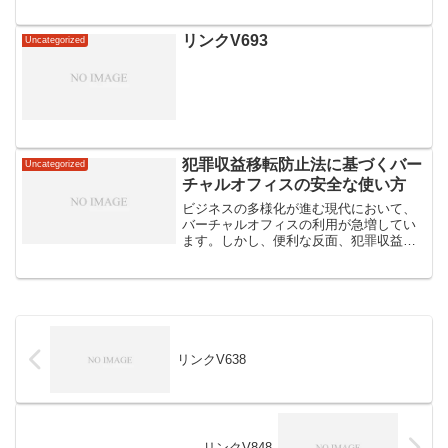
リンクV693
Uncategorized
犯罪収益移転防止法に基づくバー
Uncategorized
チャルオフィスの安全な使い方
ビジネスの多様化が進む現代において、
バーチャルオフィスの利用が急増してい
ます。しかし、便利な反面、犯罪収益移
転防止法（通称：犯罪収防法）に基づく
適切な利用が求められています。この法
律は、マネーロンダリングやテロ資金供
与のリスクを抑えるための...
リンクV638
リンクV848