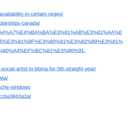
availability-in-certain-veges/
olarships-canada/
90%E5%A4%A7%E4%BA%BA%E3%81%AB%E3%81%AA%E
5%E3%81%8F%E3%80%81%E3%82%89%E3%81%
%80%A4%EF%BC%81%E3%80%91-
cial-artist-in-bbma-for-5th-straight-year/
wia/
pache-windows
1cc6a3663a2a/