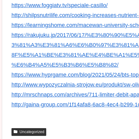
https://www.foggiatv.tv/speciale-casillo/
http://shilpsnutrilife.com/cooking-increases-nutrient-
https://learningshome.com/macewan-university-sch
https://rakujuku.jp/2017/06/17/%E3%80%
3%81%A3%E3%81%A6%E6%B0%97%E3%81%A
8F%E5%A1%BE%E3%81%AE%E4%BE%A1%E5
%E6%B4%A5%E5%B3%B6%E5%B8%82/
https://www.hyprgame.com/blog/2021/05/24/bts-top-so
http://www.wypozyczalnia-strojow.eu/produkt/sw-oli
http://mrschnaps.com/archives/711-limiter-debit-a
http://gaina-group.com/1f14afa8-6ac8-4ec4-b299-
Uncategorized