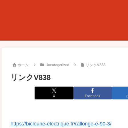
ホーム
Uncategorized
リンクV838
リンクV838
X
Facebook
https://bicloune-electrique.fr/rallonge-e-90-3/