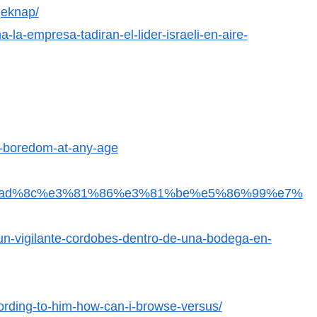
geknap/
a-la-empresa-tadiran-el-lider-israeli-en-aire-
e-boredom-at-any-age
019%e6%ad%8c%e3%81%86%e3%81%be%e5%86%99%e7%
-un-vigilante-cordobes-dentro-de-una-bodega-en-
cording-to-him-how-can-i-browse-versus/