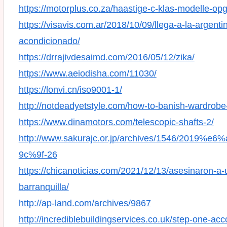
https://motorplus.co.za/haastige-c-klas-modelle-op
https://visavis.com.ar/2018/10/09/llega-a-la-argentin
acondicionado/
https://drrajivdesaimd.com/2016/05/12/zika/
https://www.aeiodisha.com/11030/
https://lonvi.cn/iso9001-1/
http://notdeadyetstyle.com/how-to-banish-wardrob
https://www.dinamotors.com/telescopic-shafts-2/
http://www.sakurajc.or.jp/archives/1546/2
9c%9f-26
https://chicanoticias.com/2021/12/13/asesinaron-a
barranquilla/
http://ap-land.com/archives/9867
http://incrediblebuildingservices.co.uk/step-one-ac