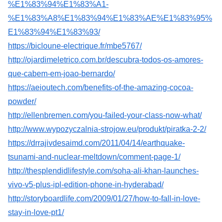
%E1%83%94%E1%83%A1-
%E1%83%A8%E1%83%94%E1%83%AE%E1%83%95%
E1%83%94%E1%83%93/
https://bicloune-electrique.fr/mbe5767/
http://ojardimeletrico.com.br/descubra-todos-os-amores-
que-cabem-em-joao-bernardo/
https://aeioutech.com/benefits-of-the-amazing-cocoa-
powder/
http://ellenbremen.com/you-failed-your-class-now-what/
http://www.wypozyczalnia-strojow.eu/produkt/piratka-2-2/
https://drrajivdesaimd.com/2011/04/14/earthquake-
tsunami-and-nuclear-meltdown/comment-page-1/
http://thesplendidlifestyle.com/soha-ali-khan-launches-
vivo-v5-plus-ipl-edition-phone-in-hyderabad/
http://storyboardlife.com/2009/01/27/how-to-fall-in-love-
stay-in-love-pt1/