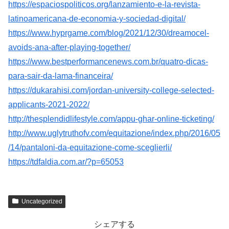
https://espaciospoliticos.org/lanzamiento-e-la-revista-
latinoamericana-de-economia-y-sociedad-digital/
https://www.hyprgame.com/blog/2021/12/30/dreamocel-
avoids-ana-after-playing-together/
https://www.bestperformancenews.com.br/quatro-dicas-
para-sair-da-lama-financeira/
https://dukarahisi.com/jordan-university-college-selected-
applicants-2021-2022/
http://thesplendidlifestyle.com/appu-ghar-online-ticketing/
http://www.uglytruthofv.com/equitazione/index.php/2016/05
/14/pantaloni-da-equitazione-come-sceglierli/
https://tdfaldia.com.ar/?p=65053
Uncategorized
シェアする