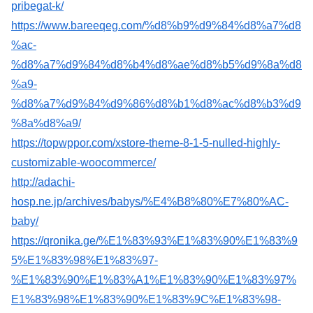
pribegat-k/
https://www.bareeqeg.com/%d8%b9%d9%84%d8%a7%d8
%ac-
%d8%a7%d9%84%d8%b4%d8%ae%d8%b5%d9%8a%d8
%a9-
%d8%a7%d9%84%d9%86%d8%b1%d8%ac%d8%b3%d9
%8a%d8%a9/
https://topwppor.com/xstore-theme-8-1-5-nulled-highly-
customizable-woocommerce/
http://adachi-
hosp.ne.jp/archives/babys/%E4%B8%80%E7%80%AC-
baby/
https://qronika.ge/%E1%83%93%E1%83%90%E1%83%9
5%E1%83%98%E1%83%97-
%E1%83%90%E1%83%A1%E1%83%90%E1%83%97%
E1%83%98%E1%83%90%E1%83%9C%E1%83%98-