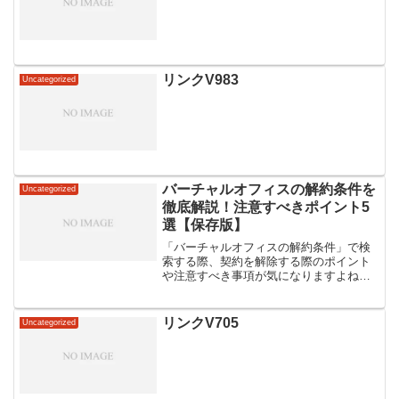
リンクV983
Uncategorized
バーチャルオフィスの解約条件を
Uncategorized
徹底解説！注意すべきポイント5
選【保存版】
「バーチャルオフィスの解約条件」で検
索する際、契約を解除する際のポイント
や注意すべき事項が気になりますよね。
契約解除は簡単にできるのか、解約料金
や期限に関する情報はどうなっているの
か、不安に感じることもあるかもしれま
リンクV705
Uncategorized
せん。一方で、解約に関す...