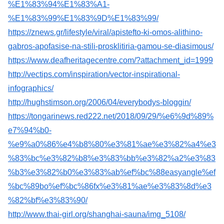
%E1%83%94%E1%83%A1-
%E1%83%99%E1%83%9D%E1%83%99/
https://znews.gr/lifestyle/viral/apistefto-ki-omos-alithino-
gabros-apofasise-na-stili-prosklitiria-gamou-se-diasimous/
https://www.deafheritagecentre.com/?attachment_id=1999
http://vectips.com/inspiration/vector-inspirational-
infographics/
http://hughstimson.org/2006/04/everybodys-bloggin/
https://tongarinews.red222.net/2018/09/29/%e6%9d%89%
e7%94%b0-
%e9%a0%86%e4%b8%80%e3%81%ae%e3%82%a4%e3
%83%bc%e3%82%b8%e3%83%bb%e3%82%a2%e3%83
%b3%e3%82%b0%e3%83%ab%ef%bc%88easyangle%ef
%bc%89bo%ef%bc%86fx%e3%81%ae%e3%83%8d%e3
%82%bf%e3%83%90/
http://www.thai-girl.org/shanghai-sauna/img_5108/