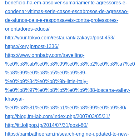
beneficio-ha-em-absolver-sumariamente-agressores-e-
condenar-vitimas-serie-casos-escabrosos-de-agressao-
de-alunos-pais-e-responsaveis-contra-professores-
orientadores-educa/
http://your-tokyo.com/restaurant/izakaya/post-453/
https://kery.jp/post-1336/
https://www.onnbaby.com/travelling-
%e0%b8%ab%e0%b8%99%e0%b8%b2%e0%b8%a7%e0
%b8%99%e0%b8%b5%e0%b9%89-
%e0%b9%84%e0%b8%9b-little-italy-
%e0%b8%97%e0%b8%b5%e0%b9%88-toscana-valley-
khaoyai-
%e0%b8%81%e0%b8%b1%e0%b8%99%e0%b9%80/
http://blog.fm-lab.com/index.php/2007/03/05/31/
http://ttt.lolipop.jp/2014/07/31/post-80/
https://pambatheeram.in/search-engine-updated-to-new-