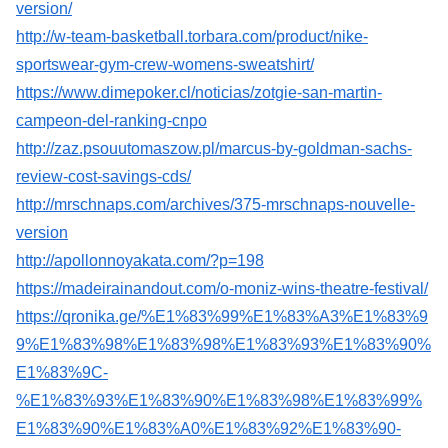
version/
http://w-team-basketball.torbara.com/product/nike-
sportswear-gym-crew-womens-sweatshirt/
https://www.dimepoker.cl/noticias/zotgie-san-martin-
campeon-del-ranking-cnpo
http://zaz.psouutomaszow.pl/marcus-by-goldman-sachs-
review-cost-savings-cds/
http://mrschnaps.com/archives/375-mrschnaps-nouvelle-
version
http://apollonnoyakata.com/?p=198
https://madeirainandout.com/o-moniz-wins-theatre-festival/
https://qronika.ge/%E1%83%99%E1%83%A3%E1%83%9
9%E1%83%98%E1%83%98%E1%83%93%E1%83%90%
E1%83%9C-
%E1%83%93%E1%83%90%E1%83%98%E1%83%99%
E1%83%90%E1%83%A0%E1%83%92%E1%83%90-