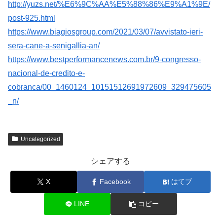
http://yuzs.net/%E6%9C%AA%E5%88%86%E9%A1%9E/
post-925.html
https://www.biagiosgroup.com/2021/03/07/avvistato-ieri-
sera-cane-a-senigallia-an/
https://www.bestperformancenews.com.br/9-congresso-
nacional-de-credito-e-
cobranca/00_1460124_10151512691972609_329475605
_n/
Uncategorized
シェアする
X
Facebook
はてブ
LINE
コピー