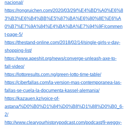
nacional/
https://rongruichen.com/2020/03/29/%E4%BD%A0%E6%8
3%B3%E6%B4%BB%E5%87%BA%E6%80%8E%E6%A
0%B7%E7%9A%84%E4%BA%BA%E7%94%9F/commen
t-page-5/
https://thestand-online.com/2018/02/14/single-girls-v-day-
shopping-list/
https://www.apeshit.org/news/converge-unleash-axe-to-
fall-video/
https://lottoresults.com.ng/green-lotto-time-table/
https://ciberfallas.com/la-version-mas-contemporanea-las-
fallas-se-cuela-la-documenta-kassel-alemania/
https://kazauen.kz/voice-of-
astana/%D0%B0%D1%84%D0%B8%D1%88%D0%B0_6-
2/
http://www.clearyourhistorypodcast.com/podcast/9-weggy-