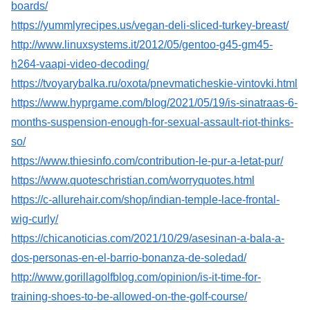
boards/
https://yummlyrecipes.us/vegan-deli-sliced-turkey-breast/
http://www.linuxsystems.it/2012/05/gentoo-g45-gm45-
h264-vaapi-video-decoding/
https://tvoyarybalka.ru/oxota/pnevmaticheskie-vintovki.html
https://www.hyprgame.com/blog/2021/05/19/is-sinatraas-6-
months-suspension-enough-for-sexual-assault-riot-thinks-
so/
https://www.thiesinfo.com/contribution-le-pur-a-letat-pur/
https://www.quoteschristian.com/worryquotes.html
https://c-allurehair.com/shop/indian-temple-lace-frontal-
wig-curly/
https://chicanoticias.com/2021/10/29/asesinan-a-bala-a-
dos-personas-en-el-barrio-bonanza-de-soledad/
http://www.gorillagolfblog.com/opinion/is-it-time-for-
training-shoes-to-be-allowed-on-the-golf-course/