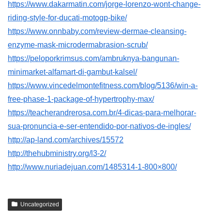
https://www.dakarmatin.com/jorge-lorenzo-wont-change-
riding-style-for-ducati-motogp-bike/
https://www.onnbaby.com/review-dermae-cleansing-
enzyme-mask-microdermabrasion-scrub/
https://peloporkrimsus.com/ambruknya-bangunan-
minimarket-alfamart-di-gambut-kalsel/
https://www.vincedelmontefitness.com/blog/5136/win-a-
free-phase-1-package-of-hypertrophy-max/
https://teacherandrerosa.com.br/4-dicas-para-melhorar-
sua-pronuncia-e-ser-entendido-por-nativos-de-ingles/
http://ap-land.com/archives/15572
http://thehubministry.org/l3-2/
http://www.nuriadejuan.com/1485314-1-800×800/
Uncategorized