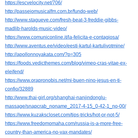
https://escvelocity.net/706/
http://passeiomusicalfm.com.br/fundo-web/
http://www.stagueve.com/fresh-beat-3-freddie-gibbs-
madlib-harolds-music-video/
https://www.comuniconline.it/la-felicita-e-contagiosa/
http://www.aventus.ee/video/eesti-kartul-kartulivotmine/
http://apollonnoyakata.com/?p=305
https://foods.vedicthemes.com/blog/vimeo-cras-vitae-ex-
eleifend/
https://www.orapronobis.net/mi-buen-nino-jesus-en-ti-
confio/32889
http://www.thai-girl.org/shanghai-nanjindonglu-
massage/snapcrab_noname_2017-4-15_0-42-1_no-00/
https://www.kuzakscloset.com/tips-tricks/hot-or-not-5/
https://www.freedomomaha.com/russia-is-a-more-free-
country-than-america-no-vax-mandates/