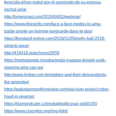
femicida-eliran-malul-por-el-asesinato-de-su-esposa-
michal-sela/
http://lumesmart.com/2020/04/02/webinar/
https://www.thiesinfo.com/face-a-face-modou-lo-ama-
balde-avorte-un-homme-poignarde-dans-le-dos/
https://thestand-online.com/2018/11/05/welly-ball-2018-
what-to-wear/
http://418418.jp/archives/3559
https://metropeople.in/sabarimala-iyappan-temple-walk-
opening-who-can-go/
http://www.limber.com.br/reptiles-and-their-descendants-
the-amniotes/
https://pakistanmonthlyreview.com/ravi-river-project-robin-
hood-in-reverse/
https://diamondcare.cz/produkt/odlicovac-spb0105/
https://www.crazytips.org/ring-light/