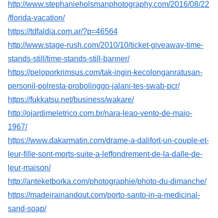
http://www.stephanieholsmanphotography.com/2016/08/22
/florida-vacation/
https://tdfaldia.com.ar/?p=46564
http://www.stage-rush.com/2010/10/ticket-giveaway-time-
stands-still/time-stands-still-banner/
https://peloporkrimsus.com/tak-ingin-kecolonganratusan-
personil-polresta-probolinggo-jalani-tes-swab-pcr/
https://fukkatsu.net/business/wakare/
http://ojardimeletrico.com.br/nara-leao-vento-de-maio-
1967/
https://www.dakarmatin.com/drame-a-dalifort-un-couple-et-
leur-fille-sont-morts-suite-a-leffondrement-de-la-dalle-de-
leur-maison/
http://anteketborka.com/photographie/photo-du-dimanche/
https://madeirainandout.com/porto-santo-in-a-medicinal-
sand-soap/