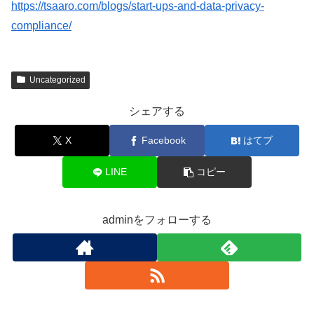
https://tsaaro.com/blogs/start-ups-and-data-privacy-
compliance/
Uncategorized
シェアする
X
Facebook
はてブ
LINE
コピー
adminをフォローする