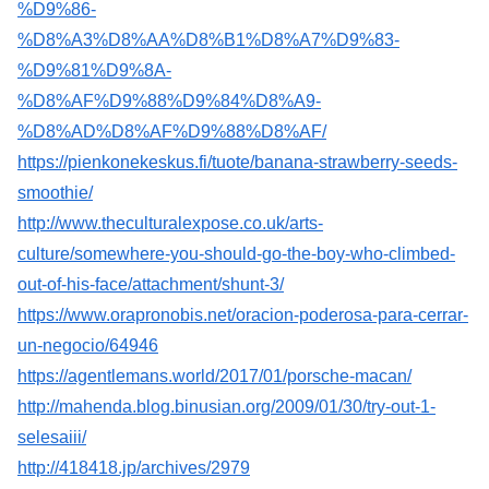
%D9%86-
%D8%A3%D8%AA%D8%B1%D8%A7%D9%83-
%D9%81%D9%8A-
%D8%AF%D9%88%D9%84%D8%A9-
%D8%AD%D8%AF%D9%88%D8%AF/
https://pienkonekeskus.fi/tuote/banana-strawberry-seeds-
smoothie/
http://www.theculturalexpose.co.uk/arts-
culture/somewhere-you-should-go-the-boy-who-climbed-
out-of-his-face/attachment/shunt-3/
https://www.orapronobis.net/oracion-poderosa-para-cerrar-
un-negocio/64946
https://agentlemans.world/2017/01/porsche-macan/
http://mahenda.blog.binusian.org/2009/01/30/try-out-1-
selesaiii/
http://418418.jp/archives/2979