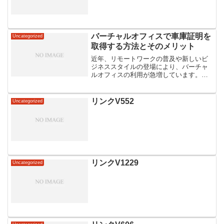
バーチャルオフィスで車庫証明を
Uncategorized
取得する方法とそのメリット
近年、リモートワークの普及や新しいビ
ジネススタイルの登場により、バーチャ
ルオフィスの利用が急増しています。特
に、バーチャルオフィスを利用して法人
登記を行う企業が増えており、その中で
も車庫証明の取得を考える方も多くなっ
リンクV552
Uncategorized
ています。本記事では、バ...
リンクV1229
Uncategorized