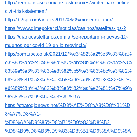
http://freemancase.com/the-testimonies/winter-park-police-
civil-trial-statement/
http://jb2sg.com/article/2019/08/05/museum-johor/
https://www.dimepoker.cl/noticias/casinos/satelites-lps-2
https://diariocastellanos.com.ar/se-reportaron-nuevas-10-
muertes-por-covid-19-en-la-provincia/
http://porntube.co.uk/2021/12/%e3%82%a2%e3%83%8a%
e3%83%ab%e5%89%8d%e7%ab%8b%e8%85%ba%e3%
83%9e%e3%83%83%e3%82%b5%e3%83%bc%e3%82%
b8%e3%81%a8%e5%af%b8%e6%ad%a2%e3%82%81%
e6%89%8b%e3%82%b3%e3%82%ad%e3%81%a7%e9%
96%8b%e7%99%ba%e3%81%97/
https://strategianews.net/%D8%AE%D8%A8%D8%B1%D
8%A7%D8%A1-
%D8%AA%D9%85%D8%B1%D9%83%D8%B2-
%D8%B9%D8%B3%D9%83%D8%B1%D9%8A%D9%8A