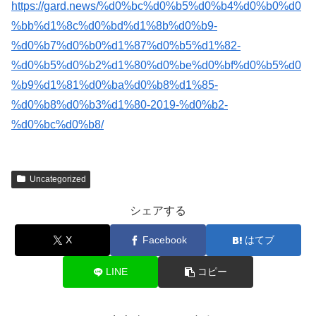
https://gard.news/%d0%bc%d0%b5%d0%b4%d0%b0%d0
%bb%d1%8c%d0%bd%d1%8b%d0%b9-
%d0%b7%d0%b0%d1%87%d0%b5%d1%82-
%d0%b5%d0%b2%d1%80%d0%be%d0%bf%d0%b5%d0
%b9%d1%81%d0%ba%d0%b8%d1%85-
%d0%b8%d0%b3%d1%80-2019-%d0%b2-
%d0%bc%d0%b8/
Uncategorized
シェアする
X
Facebook
はてブ
LINE
コピー