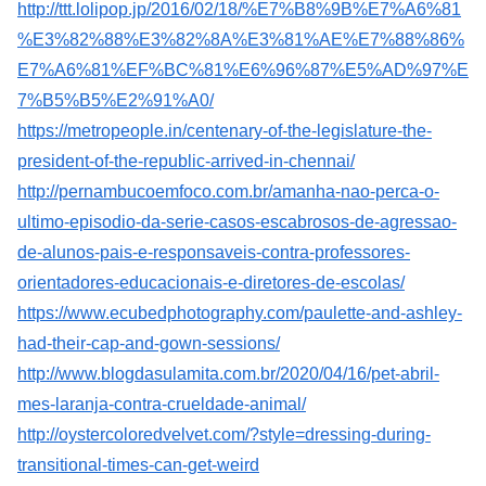
http://ttt.lolipop.jp/2016/02/18/%E7%B8%9B%E7%A6%81
%E3%82%88%E3%82%8A%E3%81%AE%E7%88%86%
E7%A6%81%EF%BC%81%E6%96%87%E5%AD%97%E
7%B5%B5%E2%91%A0/
https://metropeople.in/centenary-of-the-legislature-the-
president-of-the-republic-arrived-in-chennai/
http://pernambucoemfoco.com.br/amanha-nao-perca-o-
ultimo-episodio-da-serie-casos-escabrosos-de-agressao-
de-alunos-pais-e-responsaveis-contra-professores-
orientadores-educacionais-e-diretores-de-escolas/
https://www.ecubedphotography.com/paulette-and-ashley-
had-their-cap-and-gown-sessions/
http://www.blogdasulamita.com.br/2020/04/16/pet-abril-
mes-laranja-contra-crueldade-animal/
http://oystercoloredvelvet.com/?style=dressing-during-
transitional-times-can-get-weird