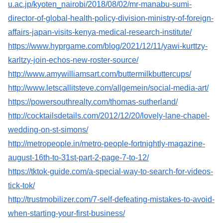
u.ac.jp/kyoten_nairobi/2018/08/02/mr-manabu-sumi-
director-of-global-health-policy-division-ministry-of-foreign-
affairs-japan-visits-kenya-medical-research-institute/
https://www.hyprgame.com/blog/2021/12/11/yawi-kurttzy-
karltzy-join-echos-new-roster-source/
http://www.amywilliamsart.com/buttermilkbuttercups/
http://www.letscallitsteve.com/allgemein/social-media-art/
https://powersouthrealty.com/thomas-sutherland/
http://cocktailsdetails.com/2012/12/20/lovely-lane-chapel-
wedding-on-st-simons/
http://metropeople.in/metro-people-fortnightly-magazine-
august-16th-to-31st-part-2-page-7-to-12/
https://tktok-guide.com/a-special-way-to-search-for-videos-
tick-tok/
http://trustmobilizer.com/7-self-defeating-mistakes-to-avoid-
when-starting-your-first-business/