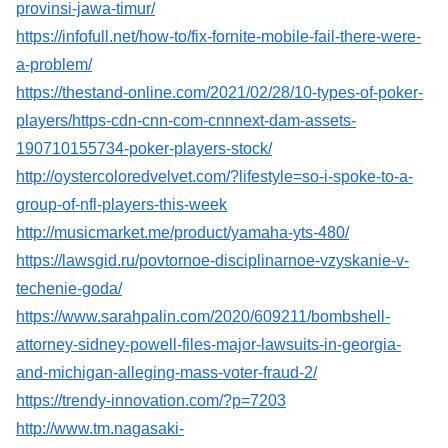
provinsi-jawa-timur/
https://infofull.net/how-to/fix-fornite-mobile-fail-there-were-
a-problem/
https://thestand-online.com/2021/02/28/10-types-of-poker-
players/https-cdn-cnn-com-cnnnext-dam-assets-
190710155734-poker-players-stock/
http://oystercoloredvelvet.com/?lifestyle=so-i-spoke-to-a-
group-of-nfl-players-this-week
http://musicmarket.me/product/yamaha-yts-480/
https://lawsgid.ru/povtornoe-disciplinarnoe-vzyskanie-v-
techenie-goda/
https://www.sarahpalin.com/2020/609211/bombshell-
attorney-sidney-powell-files-major-lawsuits-in-georgia-
and-michigan-alleging-mass-voter-fraud-2/
https://trendy-innovation.com/?p=7203
http://www.tm.nagasaki-