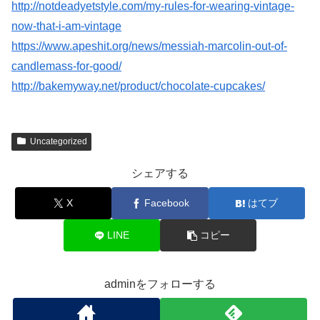
http://notdeadyetstyle.com/my-rules-for-wearing-vintage-
now-that-i-am-vintage
https://www.apeshit.org/news/messiah-marcolin-out-of-
candlemass-for-good/
http://bakemyway.net/product/chocolate-cupcakes/
Uncategorized
シェアする
X
Facebook
はてブ
LINE
コピー
adminをフォローする