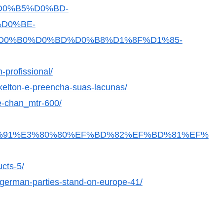
0%B5%D0%BD-
D0%BE-
0%B0%D0%BD%D0%B8%D1%8F%D1%85-
-profissional/
-kelton-e-preencha-suas-lacunas/
e-chan_mtr-600/
E5%90%91%E3%80%80%EF%BD%82%EF%BD%81%EF%
ucts-5/
e-german-parties-stand-on-europe-41/