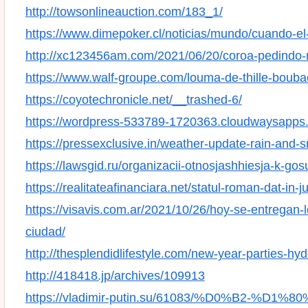
http://towsonlineauction.com/183_1/
https://www.dimepoker.cl/noticias/mundo/cuando-el
http://xc123456am.com/2021/06/20/coroa-pedindo-
https://www.walf-groupe.com/louma-de-thille-bouba
https://coyotechronicle.net/__trashed-6/
https://wordpress-533789-1720363.cloudwaysapps.
https://pressexclusive.in/weather-update-rain-and-
https://lawsgid.ru/organizacii-otnosjashhiesja-k-gos
https://realitateafinanciara.net/statul-roman-dat-in-j
https://visavis.com.ar/2021/10/26/hoy-se-entregan-
ciudad/
http://thesplendidlifestyle.com/new-year-parties-hy
http://418418.jp/archives/109913
https://vladimir-putin.su/61083/%D0%B2-