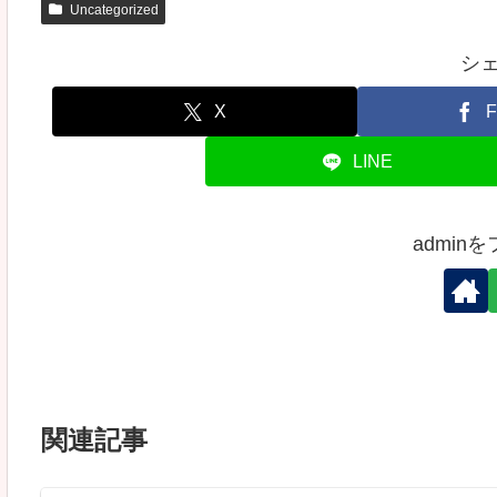
Uncategorized
シ
X
F
LINE
admin
関連記事