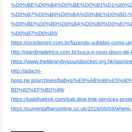
%D0%BE%D0%B4%D0%BE%D0%B1%D1%80%D
%D0%B7%D0%B0%D0%BA%D0%BE%D0%BD-%
%D0%BD%D0%B0%D0%BA%D0%B0%D0%B7%D
%D0%B7%D0%B0/
https://ciclofemini.com.br/fazendo-subidas-como-um
http://ojardimeletrico.com.br/ouca-o-novo-disco-de
https://www.thelibrarybysoundpocket.org.hk/jasmin
http://adachi-
hosp.ne.jp/archives/babys/%E9%AB%98%
BD%82%EF%BD%99/
https://balidivetrek.com/bali-dive-trek-services-prod
https://currentaffairsonline.co.uk/2018/05/03/wher