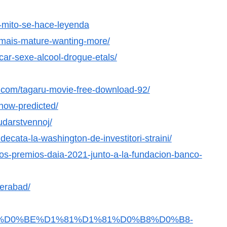
-mito-se-hace-leyenda
mais-mature-wanting-more/
car-sexe-alcool-drogue-etals/
com/tagaru-movie-free-download-92/
snow-predicted/
udarstvennoj/
udecata-la-washington-de-investitori-straini/
los-premios-daia-2021-junto-a-la-fundacion-banco-
derabad/
%D1%80%D0%BE%D1%81%D1%81%D0%B8%D0%B8-