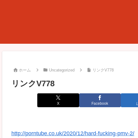
ホーム
Uncategorized
リンクV778
リンクV778
X
Facebook
http://porntube.co.uk/2020/12/hard-fucking-pmv-2/