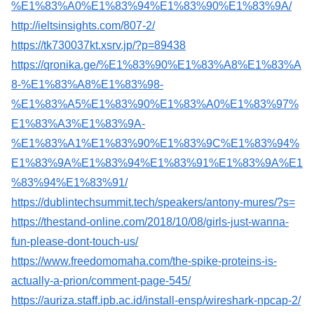
%E1%83%A0%E1%83%94%E1%83%90%E1%83%9A/
http://ieltsinsights.com/807-2/
https://tk730037kt.xsrv.jp/?p=89438
https://qronika.ge/%E1%83%90%E1%83%A8%E1%83%A
8-%E1%83%A8%E1%83%98-
%E1%83%A5%E1%83%90%E1%83%A0%E1%83%97%
E1%83%A3%E1%83%9A-
%E1%83%A1%E1%83%90%E1%83%9C%E1%83%94%
E1%83%9A%E1%83%94%E1%83%91%E1%83%9A%E1
%83%94%E1%83%91/
https://dublintechsummit.tech/speakers/antony-mures/?s=
https://thestand-online.com/2018/10/08/girls-just-wanna-
fun-please-dont-touch-us/
https://www.freedomomaha.com/the-spike-proteins-is-
actually-a-prion/comment-page-545/
https://auriza.staff.ipb.ac.id/install-ensp/wireshark-npcap-2/