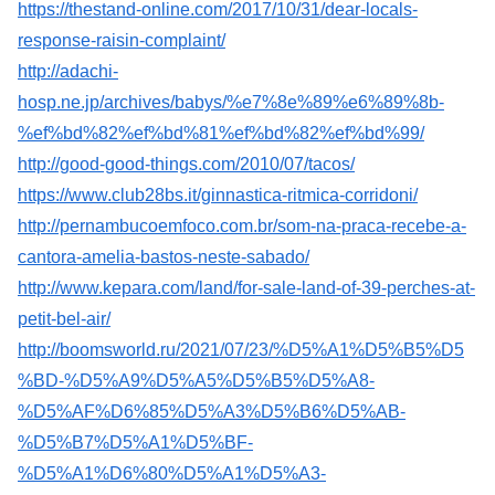
https://thestand-online.com/2017/10/31/dear-locals-
response-raisin-complaint/
http://adachi-
hosp.ne.jp/archives/babys/%e7%8e%89%e6%89%8b-
%ef%bd%82%ef%bd%81%ef%bd%82%ef%bd%99/
http://good-good-things.com/2010/07/tacos/
https://www.club28bs.it/ginnastica-ritmica-corridoni/
http://pernambucoemfoco.com.br/som-na-praca-recebe-a-
cantora-amelia-bastos-neste-sabado/
http://www.kepara.com/land/for-sale-land-of-39-perches-at-
petit-bel-air/
http://boomsworld.ru/2021/07/23/%D5%A1%D5%B5%D5
%BD-%D5%A9%D5%A5%D5%B5%D5%A8-
%D5%AF%D6%85%D5%A3%D5%B6%D5%AB-
%D5%B7%D5%A1%D5%BF-
%D5%A1%D6%80%D5%A1%D5%A3-