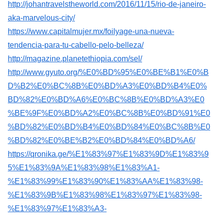
http://johantravelstheworld.com/2016/11/15/rio-de-janeiro-
aka-marvelous-city/
https://www.capitalmujer.mx/foilyage-una-nueva-
tendencia-para-tu-cabello-pelo-belleza/
http://magazine.planetethiopia.com/sel/
http://www.gyuto.org/%E0%BD%95%E0%BE%B1%E0%B
D%B2%E0%BC%8B%E0%BD%A3%E0%BD%B4%E0%
BD%82%E0%BD%A6%E0%BC%8B%E0%BD%A3%E0
%BE%9F%E0%BD%A2%E0%BC%8B%E0%BD%91%E0
%BD%82%E0%BD%B4%E0%BD%84%E0%BC%8B%E0
%BD%82%E0%BE%B2%E0%BD%84%E0%BD%A6/
https://qronika.ge/%E1%83%97%E1%83%9D%E1%83%9
5%E1%83%9A%E1%83%98%E1%83%A1-
%E1%83%99%E1%83%90%E1%83%AA%E1%83%98-
%E1%83%9B%E1%83%98%E1%83%97%E1%83%98-
%E1%83%97%E1%83%A3-