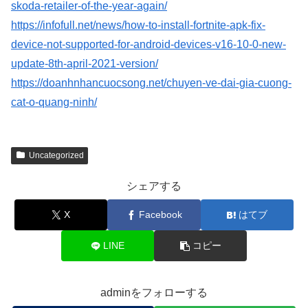
skoda-retailer-of-the-year-again/
https://infofull.net/news/how-to-install-fortnite-apk-fix-
device-not-supported-for-android-devices-v16-10-0-new-
update-8th-april-2021-version/
https://doanhnhancuocsong.net/chuyen-ve-dai-gia-cuong-
cat-o-quang-ninh/
Uncategorized
シェアする
X
Facebook
はてブ
LINE
コピー
adminをフォローする