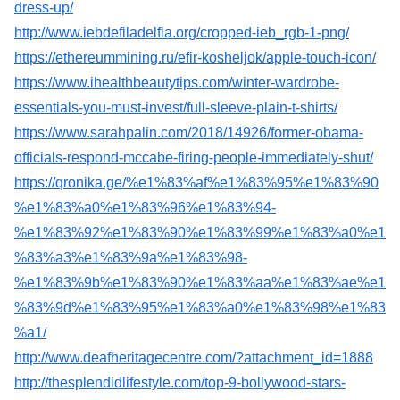
dress-up/
http://www.iebdefiladelfia.org/cropped-ieb_rgb-1-png/
https://ethereummining.ru/efir-kosheljok/apple-touch-icon/
https://www.ihealthbeautytips.com/winter-wardrobe-
essentials-you-must-invest/full-sleeve-plain-t-shirts/
https://www.sarahpalin.com/2018/14926/former-obama-
officials-respond-mccabe-firing-people-immediately-shut/
https://qronika.ge/%e1%83%af%e1%83%95%e1%83%90
%e1%83%a0%e1%83%96%e1%83%94-
%e1%83%92%e1%83%90%e1%83%99%e1%83%a0%e1
%83%a3%e1%83%9a%e1%83%98-
%e1%83%9b%e1%83%90%e1%83%aa%e1%83%ae%e1
%83%9d%e1%83%95%e1%83%a0%e1%83%98%e1%83
%a1/
http://www.deafheritagecentre.com/?attachment_id=1888
http://thesplendidlifestyle.com/top-9-bollywood-stars-