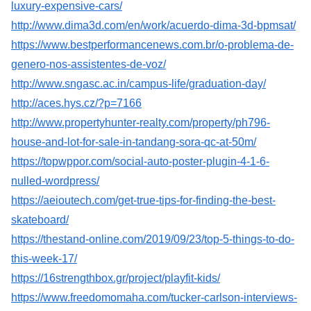
luxury-expensive-cars/
http://www.dima3d.com/en/work/acuerdo-dima-3d-bpmsat/
https://www.bestperformancenews.com.br/o-problema-de-
genero-nos-assistentes-de-voz/
http://www.sngasc.ac.in/campus-life/graduation-day/
http://aces.hys.cz/?p=7166
http://www.propertyhunter-realty.com/property/ph796-
house-and-lot-for-sale-in-tandang-sora-qc-at-50m/
https://topwppor.com/social-auto-poster-plugin-4-1-6-
nulled-wordpress/
https://aeioutech.com/get-true-tips-for-finding-the-best-
skateboard/
https://thestand-online.com/2019/09/23/top-5-things-to-do-
this-week-17/
https://16strengthbox.gr/project/playfit-kids/
https://www.freedomomaha.com/tucker-carlson-interviews-