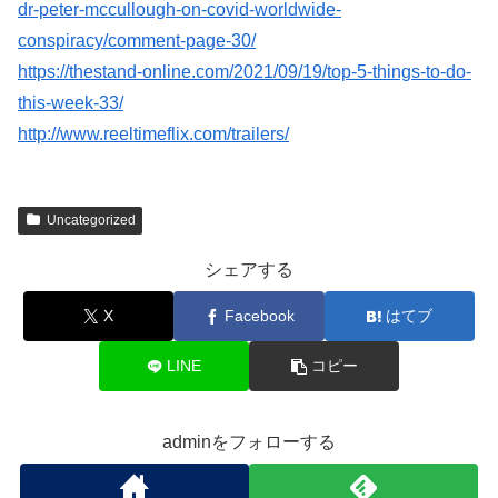
dr-peter-mccullough-on-covid-worldwide-
conspiracy/comment-page-30/
https://thestand-online.com/2021/09/19/top-5-things-to-do-
this-week-33/
http://www.reeltimeflix.com/trailers/
Uncategorized
シェアする
X
Facebook
はてブ
LINE
コピー
adminをフォローする