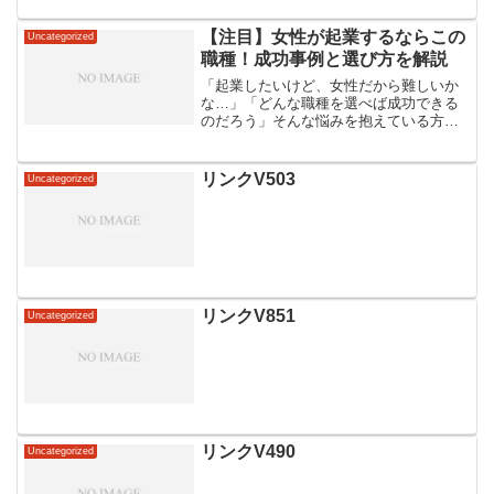
【注目】女性が起業するならこの
Uncategorized
職種！成功事例と選び方を解説
「起業したいけど、女性だから難しいか
な…」「どんな職種を選べば成功できる
のだろう」そんな悩みを抱えている方も
多いのではないでしょうか。近年、女性
起業家の成功事例が増えており、性別に
関係なく活躍できるビジネスの選択肢が
リンクV503
Uncategorized
広がっています。自分の得...
リンクV851
Uncategorized
リンクV490
Uncategorized