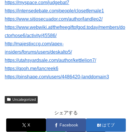
https://myspace.com/judgebat7
https://intensedebate.com/people/closetfemale1
https://www.sitiosecuador.com/author/landleo2/
https://www.webwiki.at/thefreegiftofgod.today/members/do
ctorhose6/activity/45586/
http://majestixccg.com/apex-
insiders/forums/users/deskalto5/
https://utahsyardsale.com/author/kettlelion7/
https://qooh.me/lancreek6
https://pinshape.com/users/4486420-landdomain3
Uncategorized
シェアする
X
Facebook
はてブ