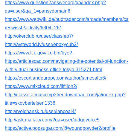
https://www.question2answer.org/qa/index.php?
qa=user&qa_1=pansydomain6
https://www.webwiki.de/budtrader.com/arcade/members/ca
reswiss0/activity/6304126/
http://okerclub.ru/user/classleo7/
http://avtoworld.lv/user/epoxycub2/
https://www.fcc.gov/fcc-bin/bye?
https://articlescad.com/navigating-the-potential-of-function-
with-virtual-business-office-tokyo-315271.html
https://escortlandeurope.com/author/jamesalto6/
https://www.mixcloud.com/liftlion2/
http://classicalmusicmp3freedownload.com/ja/index.php?
title=skovbertelsen1336
http://rvolchansk.ru/user/lancoal4/
http://ask.mallaky.com/?qa=user/judgevoice5
https://active.popsugar.com/@woundpowder2/profile