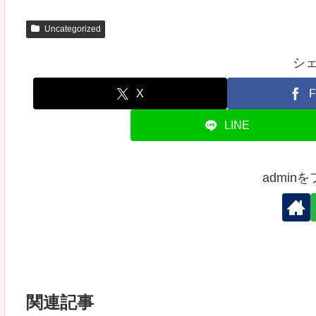
Uncategorized
シ
X
F
LINE
admin
関連記事