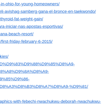
es-in-ohio-for-young-homeowners/
raeli-avishag-samberg-gana-el-bronce-en-taekwondo/
thyroid-fat-weight-gain/
ra-iniciar-nas-apostas-esportivas/
cana-beach-resort/
first-friday-february-6-2015/
kies/
8%AD%D9%83%D9%88%D9%85%D8%A9-
8%A8%D9%8A%D8%A9-
9%85%D9%86-
D8%A3%D8%B3%D8%A7%D8%A9-%D9%81/
-graphics-with-febechi-nwachukwu-deborah-nwachukwu-