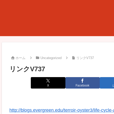
ホーム
Uncategorized
リンクV737
リンクV737
X
Facebook
http://blogs.evergreen.edu/terroir-oyster3/life-cycle