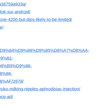
a38759a933a/
ktok-sur-android/
e-4200-but-dips-likely-to-be-limited/
r/
%B9%D9%84%D9%88%D9%85%D8%A7%D8%AA-
9%82-
8%B9%D9%86-
9%86-
%AF/2879/
uko-milking-nipples-aphrodisiac-injection/
ance-ad/