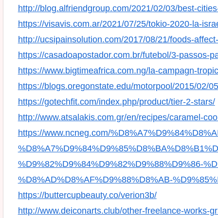
http://blog.alfriendgroup.com/2021/02/03/best-citi
https://visavis.com.ar/2021/07/25/tokio-2020-la-is
http://ucsipainsolution.com/2017/08/21/foods-affect-
https://casadoapostador.com.br/futebol/3-passos-pa
https://www.bigtimeafrica.com.ng/la-campagn-tropi
https://blogs.oregonstate.edu/motorpool/2015/02/05/
https://gotechfit.com/index.php/product/tier-2-stars/
http://www.atsalakis.com.gr/en/recipes/caramel-coo
https://www.ncneg.com/%D8%A7%D9%84%D
%D8%A7%D9%84%D9%85%D8%BA%D8%B1%D
%D9%82%D9%84%D9%82%D9%88%D9%86-%D
%D8%AD%D8%AF%D9%88%D8%AB-%D9%85%
https://buttercupbeauty.co/verion3b/
http://www.deiconarts.club/other-freelance-works