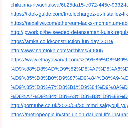
chikaima-nwachukwu/6b25da15-e072-445e-9332-f
https://tktok-guide.com/fr/telechargez-et-installez-ti
https://nexalive.com/ethereum-lacks-momentum-abov
http://jpwork.pl/be-seeded-defenseman-kulak-regula
https://amka.co.id/construction-fun-day-2019/
http://www.namtokh.com/archives/49005
https://www.elhayawanat.com/%D9%85%D8
%D9%88%D8%AD%D9%82%D8%A7%D8%A6%D
%D9%85%D8%B0%D9%87%D9%84%D8%A9-%D
%D9%85%D8%A7%D8%B1%D9%84%D9%8A%D
%D8%A7%D9%84%D8%A3%D8%B3%D9%88%D8
http://porntube.co.uk/2020/04/3d-mmd-saigyouji-yuy
https://metropeople.in/star-union-dai-ichi-life-insur