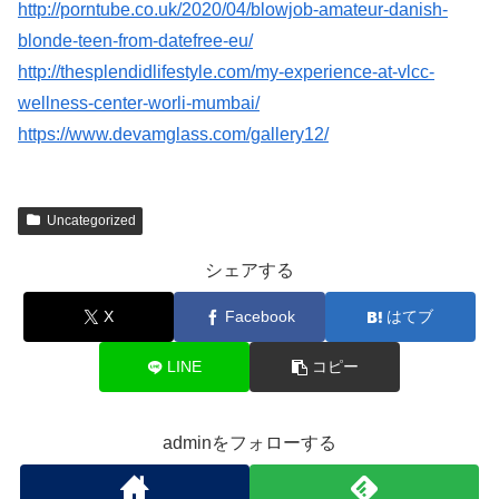
http://porntube.co.uk/2020/04/blowjob-amateur-danish-
blonde-teen-from-datefree-eu/
http://thesplendidlifestyle.com/my-experience-at-vlcc-
wellness-center-worli-mumbai/
https://www.devamglass.com/gallery12/
Uncategorized
シェアする
X
Facebook
はてブ
LINE
コピー
adminをフォローする