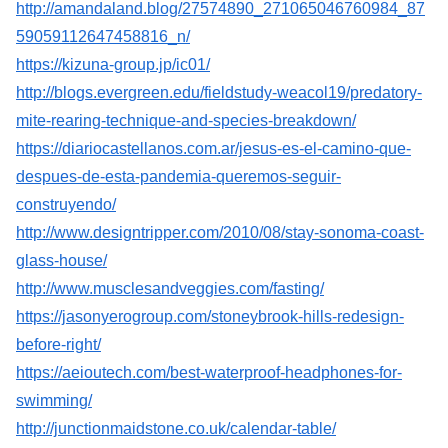
http://amandaland.blog/27574890_271065046760984_87
59059112647458816_n/
https://kizuna-group.jp/ic01/
http://blogs.evergreen.edu/fieldstudy-weacol19/predatory-
mite-rearing-technique-and-species-breakdown/
https://diariocastellanos.com.ar/jesus-es-el-camino-que-
despues-de-esta-pandemia-queremos-seguir-
construyendo/
http://www.designtripper.com/2010/08/stay-sonoma-coast-
glass-house/
http://www.musclesandveggies.com/fasting/
https://jasonyerogroup.com/stoneybrook-hills-redesign-
before-right/
https://aeioutech.com/best-waterproof-headphones-for-
swimming/
http://junctionmaidstone.co.uk/calendar-table/