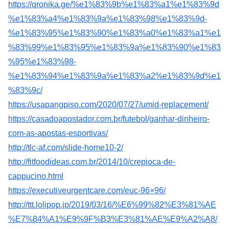
https://qronika.ge/%e1%83%9b%e1%83%a1%e1%83%9d
%e1%83%a4%e1%83%9a%e1%83%98%e1%83%9d-
%e1%83%95%e1%83%90%e1%83%a0%e1%83%a1%e1
%83%99%e1%83%95%e1%83%9a%e1%83%90%e1%83
%95%e1%83%98-
%e1%83%94%e1%83%9a%e1%83%a2%e1%83%9d%e1
%83%9c/
https://usapangpiso.com/2020/07/27/umid-replacement/
https://casadoapostador.com.br/futebol/ganhar-dinheiro-
com-as-apostas-esportivas/
http://tlc-af.com/slide-home10-2/
http://fitfoodideas.com.br/2014/10/crepioca-de-
cappucino.html
https://executiveurgentcare.com/euc-96×96/
http://ttt.lolipop.jp/2019/03/16/%E6%99%82%E3%81%AE
%E7%84%A1%E9%9F%B3%E3%81%AE%E9%A2%A8/