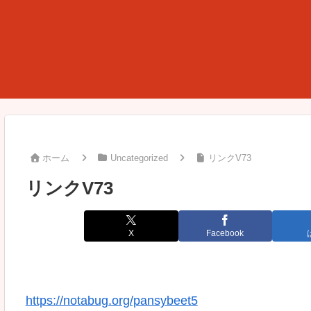
ホーム
Uncategorized
リンクV73
リンクV73
X
Facebook
https://notabug.org/pansybeet5