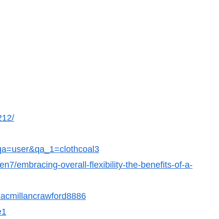
212/
?qa=user&qa_1=clothcoal3
7/embracing-overall-flexibility-the-benefits-of-a-
=macmillancrawford8886
e1