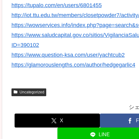
https://tupalo.com/en/users/6801455
http://iot.ttu.edu.tw/members/closetpowder7/activit
https://wowservices.info/index.php?page=search&
https://www.saludcapital.gov.co/sitios/VigilanciaS
ID=390102
https://www.question-ksa.com/user/yachtcub2
https://glamorouslengths.com/author/hedgegarlic4
Uncategorized
シ
X
F
LINE