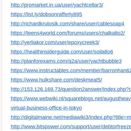
http://promarket.in.ua/user/yachtcellar3/
https://list.ly/dobsonrafferty895
http://richardkrutosik.com/share/user/cablesoap4
https://teens4world.com/forums/users/chalkalto2/
http://yerliakor.com/user/epoxycreek3/
https://healthinsiderguide.com/user/soilalto6
http://planforexams.com/q2a/user/yachtbubble3
https://www.instructables.com/member/barronhan6
https://www.hulkshare.com/deskmeat5/
http://153.126.169.73/question2answer/index.php
https://www.webwiki.nl/squareblogs.net/augustheaven
virtual-business-office-in-tokyo
http://digitalmaine.net/mediawiki3/index.php?title
http://www.bitspower.com/support/user/debtorfreez