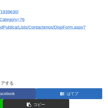
y/1939630/
sCategory=76
aludPublica/Lists/Contactenos/DispForm.aspx?
ェアする
acebook
はてブ
コピー