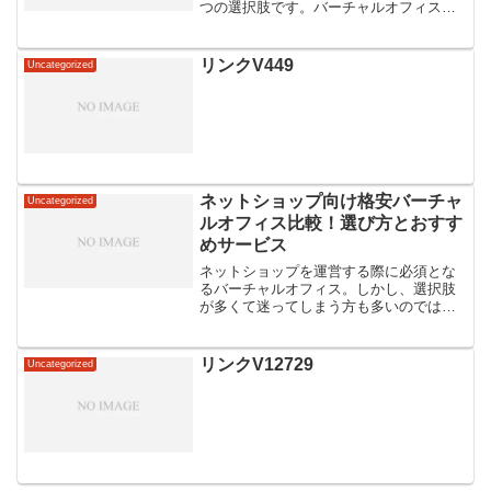
つの選択肢です。バーチャルオフィス
は、実際のオフィススペースを借りるの
ではなく、住所や電話番号、会議室の利
用などのサービスを提供する形態です。
リンクV449
Uncategorized
一方、賃貸オフィスは、物理...
ネットショップ向け格安バーチャ
Uncategorized
ルオフィス比較！選び方とおすす
めサービス
ネットショップを運営する際に必須とな
るバーチャルオフィス。しかし、選択肢
が多くて迷ってしまう方も多いのではな
いでしょうか？そこで今回は、ネットシ
ョップ向けに格安で利用できるバーチャ
ルオフィスサービスを比較してみまし
リンクV12729
Uncategorized
た。選び方やおすすめのサー...