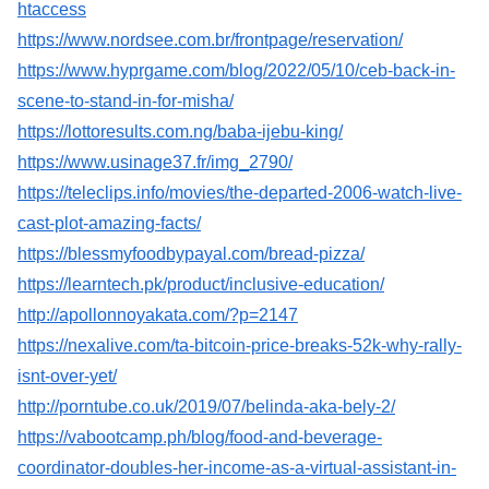
htaccess
https://www.nordsee.com.br/frontpage/reservation/
https://www.hyprgame.com/blog/2022/05/10/ceb-back-in-
scene-to-stand-in-for-misha/
https://lottoresults.com.ng/baba-ijebu-king/
https://www.usinage37.fr/img_2790/
https://teleclips.info/movies/the-departed-2006-watch-live-
cast-plot-amazing-facts/
https://blessmyfoodbypayal.com/bread-pizza/
https://learntech.pk/product/inclusive-education/
http://apollonnoyakata.com/?p=2147
https://nexalive.com/ta-bitcoin-price-breaks-52k-why-rally-
isnt-over-yet/
http://porntube.co.uk/2019/07/belinda-aka-bely-2/
https://vabootcamp.ph/blog/food-and-beverage-
coordinator-doubles-her-income-as-a-virtual-assistant-in-