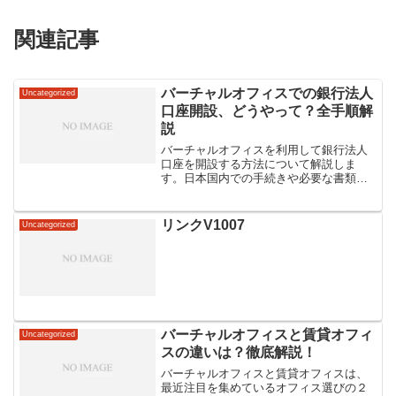
関連記事
バーチャルオフィスでの銀行法人
Uncategorized
口座開設、どうやって？全手順解
説
バーチャルオフィスを利用して銀行法人
口座を開設する方法について解説しま
す。日本国内での手続きや必要な書類、
手数料など、全ての手順を詳しく紹介し
ます。オンラインでの手続きが可能なた
め、煩雑な書類の提出や面倒な通院をす
リンクV1007
Uncategorized
る必要はありません。バーチ...
バーチャルオフィスと賃貸オフィ
Uncategorized
スの違いは？徹底解説！
バーチャルオフィスと賃貸オフィスは、
最近注目を集めているオフィス選びの２