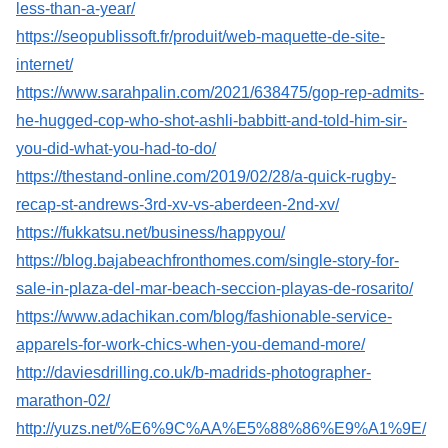
less-than-a-year/
https://seopublissoft.fr/produit/web-maquette-de-site-
internet/
https://www.sarahpalin.com/2021/638475/gop-rep-admits-
he-hugged-cop-who-shot-ashli-babbitt-and-told-him-sir-
you-did-what-you-had-to-do/
https://thestand-online.com/2019/02/28/a-quick-rugby-
recap-st-andrews-3rd-xv-vs-aberdeen-2nd-xv/
https://fukkatsu.net/business/happyou/
https://blog.bajabeachfronthomes.com/single-story-for-
sale-in-plaza-del-mar-beach-seccion-playas-de-rosarito/
https://www.adachikan.com/blog/fashionable-service-
apparels-for-work-chics-when-you-demand-more/
http://daviesdrilling.co.uk/b-madrids-photographer-
marathon-02/
http://yuzs.net/%E6%9C%AA%E5%88%86%E9%A1%9E/