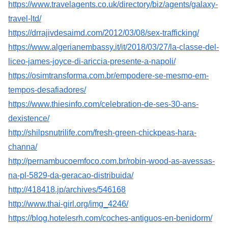
https://www.travelagents.co.uk/directory/biz/agents/galaxy-
travel-ltd/
https://drrajivdesaimd.com/2012/03/08/sex-trafficking/
https://www.algerianembassy.it/it/2018/03/27/la-classe-del-
liceo-james-joyce-di-ariccia-presente-a-napoli/
https://osimtransforma.com.br/empodere-se-mesmo-em-
tempos-desafiadores/
https://www.thiesinfo.com/celebration-de-ses-30-ans-
dexistence/
http://shilpsnutrilife.com/fresh-green-chickpeas-hara-
channa/
http://pernambucoemfoco.com.br/robin-wood-as-avessas-
na-pl-5829-da-geracao-distribuida/
http://418418.jp/archives/546168
http://www.thai-girl.org/img_4246/
https://blog.hotelesrh.com/coches-antiguos-en-benidorm/