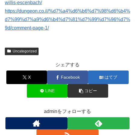
willis-escenbach/
https://dungeon.co.il/%d7%a4%d6%b6%d7%98%d6%b4%
d7%99%d7%a9%d6%b4%d7%81%d7%99%d7%96%d7%
9d/comment-page-1/
Uncategorized
シェアする
X
Facebook
はてブ
LINE
コピー
adminをフォローする