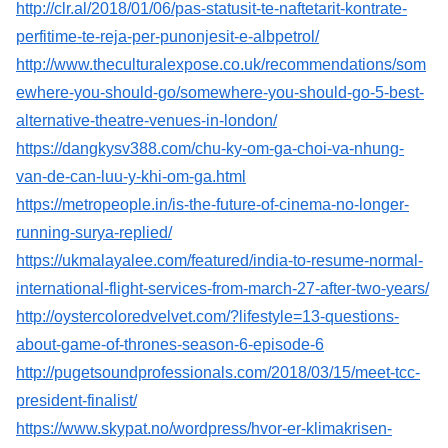
http://clr.al/2018/01/06/pas-statusit-te-naftetarit-kontrate-
perfitime-te-reja-per-punonjesit-e-albpetrol/
http://www.theculturalexpose.co.uk/recommendations/som
ewhere-you-should-go/somewhere-you-should-go-5-best-
alternative-theatre-venues-in-london/
https://dangkysv388.com/chu-ky-om-ga-choi-va-nhung-
van-de-can-luu-y-khi-om-ga.html
https://metropeople.in/is-the-future-of-cinema-no-longer-
running-surya-replied/
https://ukmalayalee.com/featured/india-to-resume-normal-
international-flight-services-from-march-27-after-two-years/
http://oystercoloredvelvet.com/?lifestyle=13-questions-
about-game-of-thrones-season-6-episode-6
http://pugetsoundprofessionals.com/2018/03/15/meet-tcc-
president-finalist/
https://www.skypat.no/wordpress/hvor-er-klimakrisen-