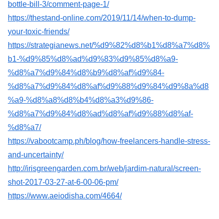
bottle-bill-3/comment-page-1/
https://thestand-online.com/2019/11/14/when-to-dump-
your-toxic-friends/
https://strategianews.net/%d9%82%d8%b1%d8%a7%d8%
b1-%d9%85%d8%ad%d9%83%d9%85%d8%a9-
%d8%a7%d9%84%d8%b9%d8%af%d9%84-
%d8%a7%d9%84%d8%af%d9%88%d9%84%d9%8a%d8
%a9-%d8%a8%d8%b4%d8%a3%d9%86-
%d8%a7%d9%84%d8%ad%d8%af%d9%88%d8%af-
%d8%a7/
https://vabootcamp.ph/blog/how-freelancers-handle-stress-
and-uncertainty/
http://irisgreengarden.com.br/web/jardim-natural/screen-
shot-2017-03-27-at-6-00-06-pm/
https://www.aeiodisha.com/4664/