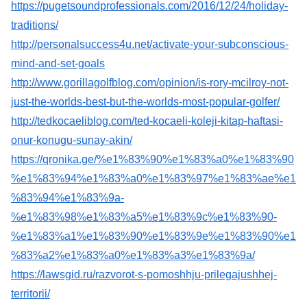
https://pugetsoundprofessionals.com/2016/12/24/holiday-
traditions/
http://personalsuccess4u.net/activate-your-subconscious-
mind-and-set-goals
http://www.gorillagolfblog.com/opinion/is-rory-mcilroy-not-
just-the-worlds-best-but-the-worlds-most-popular-golfer/
http://tedkocaeliblog.com/ted-kocaeli-koleji-kitap-haftasi-
onur-konugu-sunay-akin/
https://qronika.ge/%e1%83%90%e1%83%a0%e1%83%90
%e1%83%94%e1%83%a0%e1%83%97%e1%83%ae%e1
%83%94%e1%83%9a-
%e1%83%98%e1%83%a5%e1%83%9c%e1%83%90-
%e1%83%a1%e1%83%90%e1%83%9e%e1%83%90%e1
%83%a2%e1%83%a0%e1%83%a3%e1%83%9a/
https://lawsgid.ru/razvorot-s-pomoshhju-prilegajushhej-
territorii/