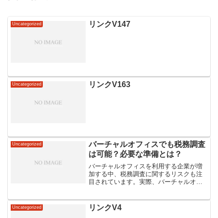
リンクV147
Uncategorized
リンクV163
Uncategorized
バーチャルオフィスでも税務調査
Uncategorized
は可能？必要な準備とは？
バーチャルオフィスを利用する企業が増
加する中、税務調査に関するリスクも注
目されています。実際、バーチャルオフ
ィスでも税務調査は可能であり、適切な
準備が不可欠です。日本国内において
も、税務当局はオフィスの実態や取引内
リンクV4
Uncategorized
容を厳密に調査し、違反があ...