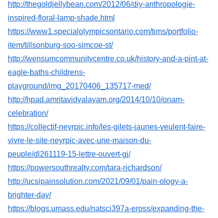
http://thegoldjellybean.com/2012/06/diy-anthropologie-
inspired-floral-lamp-shade.html
https://www1.specialolympicsontario.com/tims/portfolio-
item/tillsonburg-soo-simcoe-st/
http://wensumcommunitycentre.co.uk/history-and-a-pint-at-
eagle-baths-childrens-
playground/img_20170406_135717-med/
http://hpad.amritavidyalayam.org/2014/10/10/onam-
celebration/
https://collectif-neyrpic.info/les-gilets-jaunes-veulent-faire-
vivre-le-site-neyrpic-avec-une-maison-du-
peuple/dl261119-15-lettre-ouvert-gj/
https://powersouthrealty.com/tara-richardson/
http://ucsipainsolution.com/2021/09/01/pain-ology-a-
brighter-day/
https://blogs.umass.edu/natsci397a-eross/expanding-the-