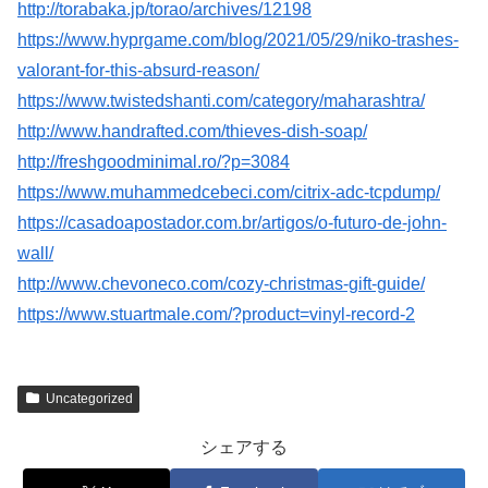
http://torabaka.jp/torao/archives/12198
https://www.hyprgame.com/blog/2021/05/29/niko-trashes-
valorant-for-this-absurd-reason/
https://www.twistedshanti.com/category/maharashtra/
http://www.handrafted.com/thieves-dish-soap/
http://freshgoodminimal.ro/?p=3084
https://www.muhammedcebeci.com/citrix-adc-tcpdump/
https://casadoapostador.com.br/artigos/o-futuro-de-john-
wall/
http://www.chevoneco.com/cozy-christmas-gift-guide/
https://www.stuartmale.com/?product=vinyl-record-2
Uncategorized
シェアする