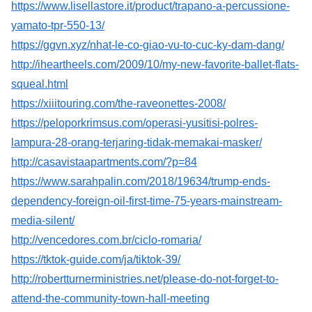
https://www.lisellastore.it/product/trapano-a-percussione-
yamato-tpr-550-13/
https://ggvn.xyz/nhat-le-co-giao-vu-to-cuc-ky-dam-dang/
http://iheartheels.com/2009/10/my-new-favorite-ballet-flats-
squeal.html
https://xiiitouring.com/the-raveonettes-2008/
https://peloporkrimsus.com/operasi-yusitisi-polres-
lampura-28-orang-terjaring-tidak-memakai-masker/
http://casavistaapartments.com/?p=84
https://www.sarahpalin.com/2018/19634/trump-ends-
dependency-foreign-oil-first-time-75-years-mainstream-
media-silent/
http://vencedores.com.br/ciclo-romaria/
https://tktok-guide.com/ja/tiktok-39/
http://robertturnerministries.net/please-do-not-forget-to-
attend-the-community-town-hall-meeting