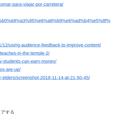
omar-para-viajar-por-carretera/
7%94%b0%e8%a3%95%e6%a8%b9%e6%ad%b4%e5%8f%
1/12/using-audience-feedback-to-improve-content/
teaches-in-the-temple-2/
w-students-can-earn-money/
eos-are-up/
r-elders/screenshot-2019-11-14-at-21-50-45/
ェアする