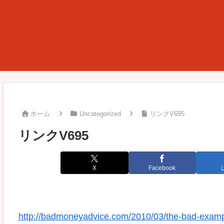
ホーム
Uncategorized
リンクV695
リンクV695
X
Facebook
http://badmoneyadvice.com/2010/03/the-bad-example