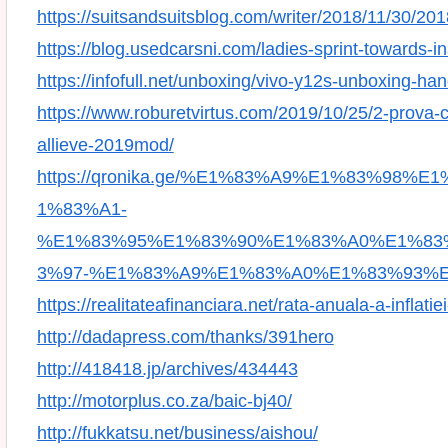
https://suitsandsuitsblog.com/writer/2018/11/30/20
https://blog.usedcarsni.com/ladies-sprint-towards-i
https://infofull.net/unboxing/vivo-y12s-unboxing-h
https://www.roburetvirtus.com/2019/10/25/2-prova
allieve-2019mod/
https://qronika.ge/%E1%83%A9%E1%83%9
1%83%A1-
%E1%83%95%E1%83%90%E1%83%A0%E1%83
3%97-%E1%83%A9%E1%83%A0%E1%83%93%
https://realitateafinanciara.net/rata-anuala-a-inflati
http://dadapress.com/thanks/391hero
http://418418.jp/archives/434443
http://motorplus.co.za/baic-bj40/
http://fukkatsu.net/business/aishou/