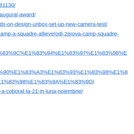
181130/
naugural-award/
ands-on-design-unbox-set-up-new-camera-test/
-camp-a-squadre-allieve/odl-2prova-camp-squadre-
8%E1%83%9C%E1%83%94%E1%83%97%E1%83%98%E
%90%E1%83%A3%E1%83%93%E1%83%98%E1%8
E1%83%98%E1%83%9A%E1%83%9D/
ei-a-coborat-la-21-in-luna-noiembrie/