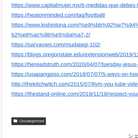
https://www.capitalmujer.mx/6-medidas-que-debes-t
https://heatonminded.com/tag/football/
https://www.kishiotona.com/%e9%bb%92%e
b2%e8%ac%9b%e5%ba%a7-2/
https://sarvavani.com/mudalagi-102/
https://blogs.oregonstate.edu/extensionweb/2019/1
https://hereadstruth.com/2020/04/07/tuesday-jesus-
https://usapangpiso.com/2018/07/07/5-ways-on-ho
http://thekitchwitch.com/2015/07/ltym-you-tube-vid
https://thestand-online.com/2019/11/19/respect-you
Uncategorized
シ