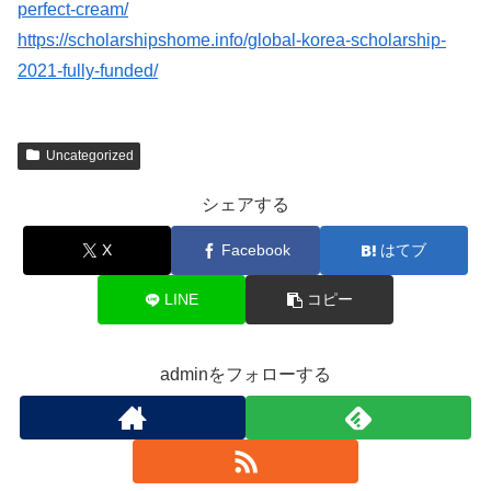
perfect-cream/
https://scholarshipshome.info/global-korea-scholarship-
2021-fully-funded/
Uncategorized
シェアする
X
Facebook
はてブ
LINE
コピー
adminをフォローする