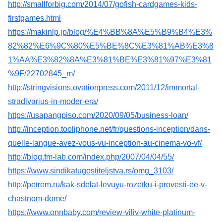
http://smallforbig.com/2014/07/gofish-cardgames-kids-
firstgames.html
https://makinlp.jp/blog/%E4%BB%8A%E5%B9%B4%E3%
82%82%E6%9C%80%E5%BE%8C%E3%81%AB%E3%8
1%AA%E3%82%8A%E3%81%BE%E3%81%97%E3%81
%9F/22702845_m/
http://stringvisions.ovationpress.com/2011/12/immortal-
stradivarius-in-moder-era/
https://usapangpiso.com/2020/09/05/business-loan/
http://inception.tooliphone.net/fr/questions-inception/dans-
quelle-langue-avez-vous-vu-inception-au-cinema-vo-vf/
http://blog.fm-lab.com/index.php/2007/04/04/55/
https://www.sindikatugostiteljstva.rs/omg_3103/
http://petrem.ru/kak-sdelat-levuyu-rozetku-i-provesti-ee-v-
chastnom-dome/
https://www.onnbaby.com/review-viliv-white-platinum-