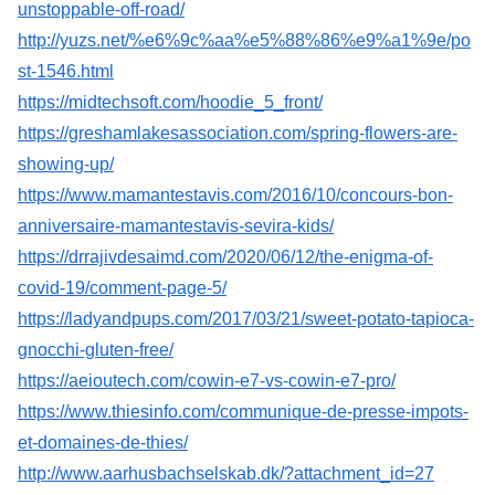
unstoppable-off-road/
http://yuzs.net/%e6%9c%aa%e5%88%86%e9%a1%9e/po
st-1546.html
https://midtechsoft.com/hoodie_5_front/
https://greshamlakesassociation.com/spring-flowers-are-
showing-up/
https://www.mamantestavis.com/2016/10/concours-bon-
anniversaire-mamantestavis-sevira-kids/
https://drrajivdesaimd.com/2020/06/12/the-enigma-of-
covid-19/comment-page-5/
https://ladyandpups.com/2017/03/21/sweet-potato-tapioca-
gnocchi-gluten-free/
https://aeioutech.com/cowin-e7-vs-cowin-e7-pro/
https://www.thiesinfo.com/communique-de-presse-impots-
et-domaines-de-thies/
http://www.aarhusbachselskab.dk/?attachment_id=27