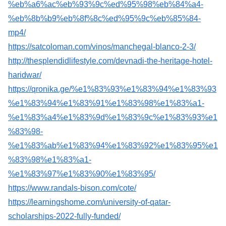
%eb%a6%ac%eb%93%9c%ed%95%98%eb%84%a4-
%eb%8b%b9%eb%8f%8c%ed%95%9c%eb%85%84-
mp4/
https://satcoloman.com/vinos/manchegal-blanco-2-3/
http://thesplendidlifestyle.com/devnadi-the-heritage-hotel-
haridwar/
https://qronika.ge/%e1%83%93%e1%83%94%e1%83%93
%e1%83%94%e1%83%91%e1%83%98%e1%83%a1-
%e1%83%a4%e1%83%9d%e1%83%9c%e1%83%93%e1
%83%98-
%e1%83%ab%e1%83%94%e1%83%92%e1%83%95%e1
%83%98%e1%83%a1-
%e1%83%97%e1%83%90%e1%83%95/
https://www.randals-bison.com/cote/
https://learningshome.com/university-of-qatar-
scholarships-2022-fully-funded/