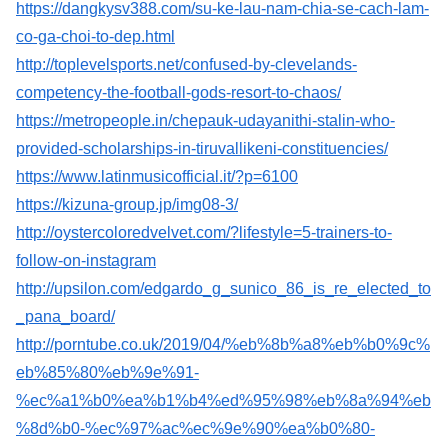
https://dangkysv388.com/su-ke-lau-nam-chia-se-cach-lam-
co-ga-choi-to-dep.html
http://toplevelsports.net/confused-by-clevelands-
competency-the-football-gods-resort-to-chaos/
https://metropeople.in/chepauk-udayanithi-stalin-who-
provided-scholarships-in-tiruvallikeni-constituencies/
https://www.latinmusicofficial.it/?p=6100
https://kizuna-group.jp/img08-3/
http://oystercoloredvelvet.com/?lifestyle=5-trainers-to-
follow-on-instagram
http://upsilon.com/edgardo_g_sunico_86_is_re_elected_to
_pana_board/
http://porntube.co.uk/2019/04/%eb%8b%a8%eb%b0%9c%
eb%85%80%eb%9e%91-
%ec%a1%b0%ea%b1%b4%ed%95%98%eb%8a%94%eb
%8d%b0-%ec%97%ac%ec%9e%90%ea%b0%80-