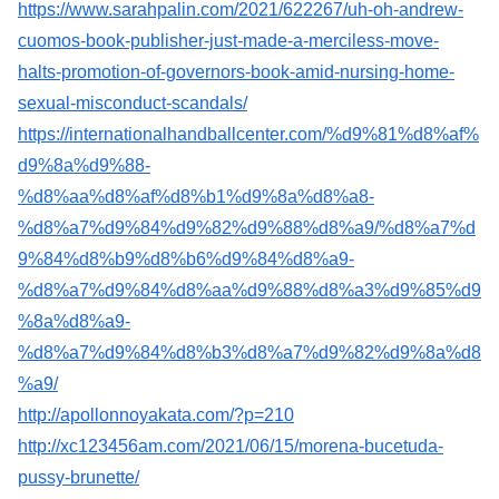
https://www.sarahpalin.com/2021/622267/uh-oh-andrew-
cuomos-book-publisher-just-made-a-merciless-move-
halts-promotion-of-governors-book-amid-nursing-home-
sexual-misconduct-scandals/
https://internationalhandballcenter.com/%d9%81%d8%af%
d9%8a%d9%88-
%d8%aa%d8%af%d8%b1%d9%8a%d8%a8-
%d8%a7%d9%84%d9%82%d9%88%d8%a9/%d8%a7%d
9%84%d8%b9%d8%b6%d9%84%d8%a9-
%d8%a7%d9%84%d8%aa%d9%88%d8%a3%d9%85%d9
%8a%d8%a9-
%d8%a7%d9%84%d8%b3%d8%a7%d9%82%d9%8a%d8
%a9/
http://apollonnoyakata.com/?p=210
http://xc123456am.com/2021/06/15/morena-bucetuda-
pussy-brunette/