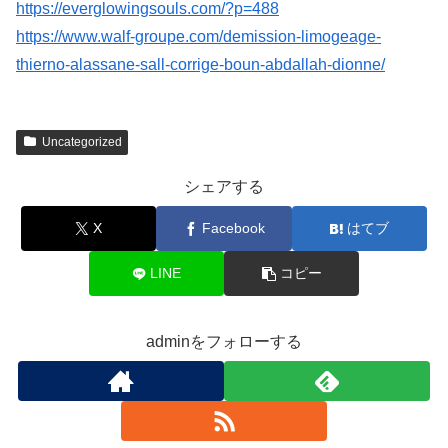
https://everglowingsouls.com/?p=488
https://www.walf-groupe.com/demission-limogeage-
thierno-alassane-sall-corrige-boun-abdallah-dionne/
Uncategorized
シェアする
X
Facebook
はてブ
LINE
コピー
adminをフォローする