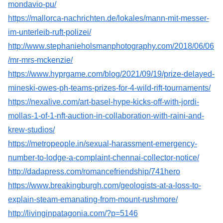
mondavio-pu/
https://mallorca-nachrichten.de/lokales/mann-mit-messer-
im-unterleib-ruft-polizei/
http://www.stephanieholsmanphotography.com/2018/06/06
/mr-mrs-mckenzie/
https://www.hyprgame.com/blog/2021/09/19/prize-delayed-
mineski-owes-ph-teams-prizes-for-4-wild-rift-tournaments/
https://nexalive.com/art-basel-hype-kicks-off-with-jordi-
mollas-1-of-1-nft-auction-in-collaboration-with-raini-and-
krew-studios/
https://metropeople.in/sexual-harassment-emergency-
number-to-lodge-a-complaint-chennai-collector-notice/
http://dadapress.com/romancefriendship/741hero
https://www.breakingburgh.com/geologists-at-a-loss-to-
explain-steam-emanating-from-mount-rushmore/
http://livinginpatagonia.com/?p=5146