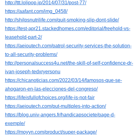
http://ttt.lolipop.jp/2014/07/31/post-77/
https://aafant.com/img_0458/
http://shilpsnutrilife.com/quit-smoking-slip-dont-slide/
https://test-apr21.stackedhomes.com/editorial/freehold-vs-
leasehold-part-2/
https://aeioutech.com/patrol-security-services-the-solution-
to-all-security-problems/
http://personalsuccess4u.net/the-skill-of-self-confidence-dr-
ivan-joseph-tedxryersonu
https://chicanoticias.com/2022/03/14/famosos-que-se-
ahogaron-en-las-elecciones-del-congreso/
https://lifeisfullofchoices.org/life-is-not-fair
https://aeioutech.com/put-multiples-into-action/
https://blog.univ-angers.fr/handicapsociete/page-d-
exemple/
https://moyyn.com/product/super-package/