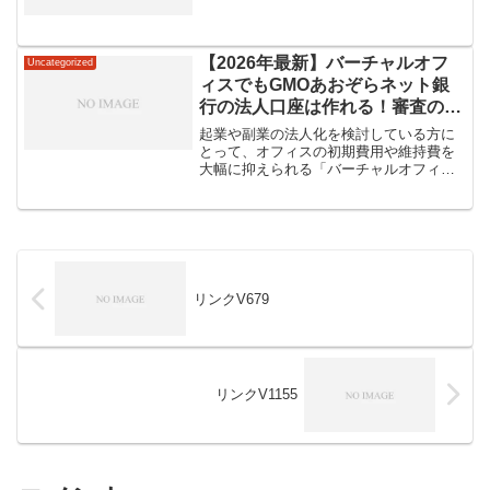
【2026年最新】バーチャルオフ
Uncategorized
ィスでもGMOあおぞらネット銀
行の法人口座は作れる！審査のコ
ツと抜群の使いやすさを徹底解説
起業や副業の法人化を検討している方に
とって、オフィスの初期費用や維持費を
大幅に抑えられる「バーチャルオフィ
ス」は、非常に魅力的な選択肢です。し
かし、いざ会社を設立し、ビジネスを本
格的にスタートさせようとした矢先に、
「バーチャルオフィスの住所...
リンクV679
リンクV1155