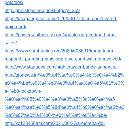
potatoes/
http://gneistspelen.gneist.org/?p=259
https://usapangpiso.com/2020/08/17/claim-undelivered-
umid-card/
https://powersouthrealty.com/update-on-pending-home-
sales/
https://www.sarahpalin.com/2020/608691/trump-team-
responds-pa-ruling-hints-supreme-court-will-get-involved/
http://www.stagueve.com/nightcrawler-bande-annonce/
http://gionews.in/%e0%a4%ac%e0%a4%bf%e0%a4%b2%
e0%a4%be%e0%a4%b8%e0%a4%aa%e0%a5%81%e0%
a4%b0-lockdown-
%e0%a4%85%e0%a4%a8%e0%a5%8d%e0%a4%af-
%e0%a4%aa%e0%a5%8d%e0%a4%b0%e0%a4%a6%e0
%a5%87%e0%a4%b6-%e0%a4%af%e0%a4%be/
http://xc123456am.com/2021/06/27/a-morena-do-