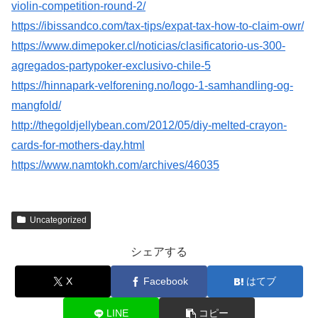
violin-competition-round-2/
https://ibissandco.com/tax-tips/expat-tax-how-to-claim-owr/
https://www.dimepoker.cl/noticias/clasificatorio-us-300-
agregados-partypoker-exclusivo-chile-5
https://hinnapark-velforening.no/logo-1-samhandling-og-
mangfold/
http://thegoldjellybean.com/2012/05/diy-melted-crayon-
cards-for-mothers-day.html
https://www.namtokh.com/archives/46035
Uncategorized
シェアする
X
Facebook
はてブ
LINE
コピー