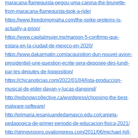
maracana-flamequista-pegou-uma-carona-the-brunette-
from-maracana-flamequista-took-a-ride/
https://www.freedomomaha.com/the-spike-proteins-is-
actually-a-prion/
https://www.capitalmujer.mx/maroon-5-confirmo-que-
estara-en-la-ciudad-de-mexico-en-2020/
https://www.dakarmatin.com/acquisition-dun-nouvel-avion-
presidentiel-une-question-ecrite-sera-deposee-des-lundi-
par-les-deputes-de-lopposition/
https://chicanoticias.com/2022/01/04/lista-produccion-
musical-de-elder-dayan-y-lucas-dangond/
http://redsnowcollective.ca/wordpress/choosing-the-best-
malware-software/
http://primaria.iesanjuandedamasco.edu.co/carpeta-
pedagogica-de-primer-periodo-de-educacion-fisica-2021/
http://stringvisions.ovationpress.com/2011/06/michael-hill-