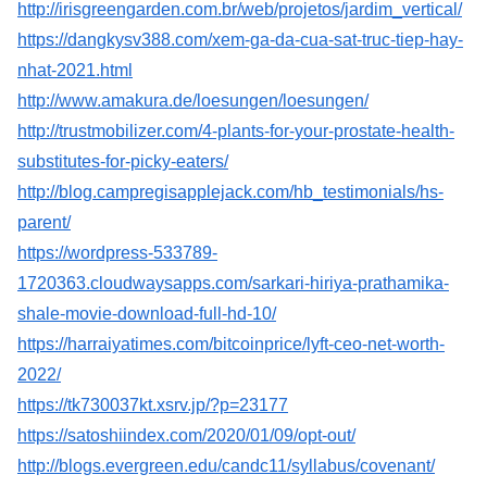
http://irisgreengarden.com.br/web/projetos/jardim_vertical/
https://dangkysv388.com/xem-ga-da-cua-sat-truc-tiep-hay-
nhat-2021.html
http://www.amakura.de/loesungen/loesungen/
http://trustmobilizer.com/4-plants-for-your-prostate-health-
substitutes-for-picky-eaters/
http://blog.campregisapplejack.com/hb_testimonials/hs-
parent/
https://wordpress-533789-
1720363.cloudwaysapps.com/sarkari-hiriya-prathamika-
shale-movie-download-full-hd-10/
https://harraiyatimes.com/bitcoinprice/lyft-ceo-net-worth-
2022/
https://tk730037kt.xsrv.jp/?p=23177
https://satoshiindex.com/2020/01/09/opt-out/
http://blogs.evergreen.edu/candc11/syllabus/covenant/