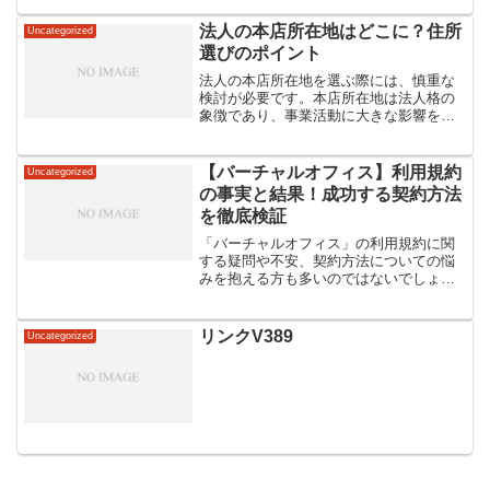
法人の本店所在地はどこに？住所
Uncategorized
選びのポイント
法人の本店所在地を選ぶ際には、慎重な
検討が必要です。本店所在地は法人格の
象徴であり、事業活動に大きな影響を与
えます。日本国内においても、本店所在
地の選定は税金や登記上の手続き、地域
社会との関係性など様々な要素が絡み合
【バーチャルオフィス】利用規約
Uncategorized
います。本記事では、バー...
の事実と結果！成功する契約方法
を徹底検証
「バーチャルオフィス」の利用規約に関
する疑問や不安、契約方法についての悩
みを抱える方も多いのではないでしょう
か。この記事では、「バーチャルオフィ
ス」の利用規約についての事実や結果を
徹底検証し、成功する契約方法について
リンクV389
Uncategorized
ご紹介していきます。バー...