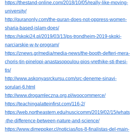
https://thestand-online.com/2018/10/05/really-like-moving-
university/
http://quranonly.com/the-quran-does-not-oppress-women-
sharia-based-islam-does/
https://skoki24.pl/2019/03/13/ps-trondheim-2019-skoki-
narciarskie-w-tv-program/
https://znews.gr/media/media-news/the-booth-defteri-mera-
choris-tin-pinelopi-anastasopoulou-pios-vrethike-sti-thesi-
tis/
http://www.askonyasrckursu.com/src-deneme-sinavi-
sorulari-6.html
http://www.drogamleczna.org.pl/woocommerce/
https://teachingalatteinfirst.com/116-2/
https://web.northeastern.edu/nuscicomm/2019/02/15/whats
-the-difference-between-nature-and-science/
https://www.dimepoker.cl/noticias/los-8-finalistas-del-main-