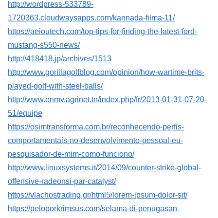
http://wordpress-533789-
1720363.cloudwaysapps.com/kannada-filma-11/
https://aeioutech.com/top-tips-for-finding-the-latest-ford-
mustang-s550-news/
http://418418.jp/archives/1513
http://www.gorillagolfblog.com/opinion/how-wartime-brits-
played-golf-with-steel-balls/
http://www.enmv.agrinet.tn/index.php/fr/2013-01-31-07-20-
51/equipe
https://osimtransforma.com.br/reconhecendo-perfis-
comportamentais-no-desenvolvimento-pessoal-eu-
pesquisador-de-mim-como-funciono/
http://www.linuxsystems.it/2014/09/counter-strike-global-
offensive-radeonsi-par-catalyst/
https://vlachostrading.gr/html5/lorem-ipsum-dolor-sit/
https://peloporkrimsus.com/selama-di-penugasan-