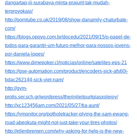
dangartap-iii-surabaya-minta-prajurit-tak-mudah-
terprovokasi/
http://porntube.co.uk/2019/08/show-danamily-chaturbate-
com/
https://blogs.opovo.com.br/docedu/2021/09/15/o-papel-de-
todos-para-garantir-um-futuro-melhor-para-nossos-jovens-
por-daniela-lopes/
https://www.dimepoker.cl/noticias/online/satelites-eps-21
https://gse-automation.com/product/encoders-sick-afs60i-
bdac262144-sick-viet-nam/
http://gym-
protis.ser.sch.gr/wordpress/therinileitourtgiasxoleioy/
http://xc123456am.com/2021/05/27/tia-aunt/
https://ymonitor.org/potholetracker-plying-the-sam-ewang-
road-abeokuta-might-not-just-take-your-tires-photos/
http://ellenbremen.com/why-asking-for-help-is-the-new-