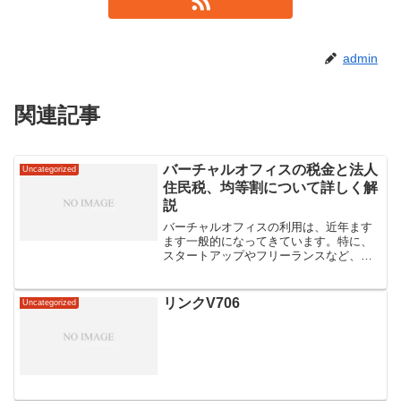
admin
関連記事
バーチャルオフィスの税金と法人
Uncategorized
住民税、均等割について詳しく解
説
バーチャルオフィスの利用は、近年ます
ます一般的になってきています。特に、
スタートアップやフリーランスなど、オ
フィススペースを持つことが経済的に負
担となる場合において、バーチャルオフ
ィスは非常に魅力的な選択肢です。しか
リンクV706
Uncategorized
し、その利用にあたっては...