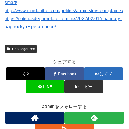
smart/
http://www.mindauthor.com/politics/a-ministers-complaints/
https://noticiasdequeretaro.com.mx/2022/02/01/rihanna-y-
aap-rocky-esperan-bebe/
Uncategorized
シェアする
X
Facebook
はてブ
LINE
コピー
adminをフォローする