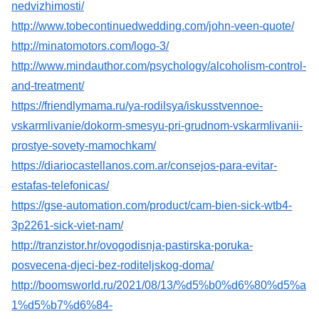
nedvizhimosti/
http://www.tobecontinuedwedding.com/john-veen-quote/
http://minatomotors.com/logo-3/
http://www.mindauthor.com/psychology/alcoholism-control-
and-treatment/
https://friendlymama.ru/ya-rodilsya/iskusstvennoe-
vskarmlivanie/dokorm-smesyu-pri-grudnom-vskarmlivanii-
prostye-sovety-mamochkam/
https://diariocastellanos.com.ar/consejos-para-evitar-
estafas-telefonicas/
https://gse-automation.com/product/cam-bien-sick-wtb4-
3p2261-sick-viet-nam/
http://tranzistor.hr/ovogodisnja-pastirska-poruka-
posvecena-djeci-bez-roditeljskog-doma/
http://boomsworld.ru/2021/08/13/%d5%b0%d6%80%d5%a
1%d5%b7%d6%84-