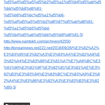
%d5%a4%d5%a5%d5%b2%d5%a1%d5%b4%d5%ab%d5
%bb%d5%b8%d6%81-
%d5%b6%d5%bc%d5%a1%d5%b6-
%d5%af%d5%a5%d5%b2%d6%87%d5%ab%d6%81-
%d5%a1%d5%b5%d5%bd-
%d5%b4%d5%ab%d5%bb%d5%b8%d6%81-5/
http://www.namtokh.com/archives/42550
http://tongarinews.red222.net/2018/09/28/%E3%82%A2%
E3%83%95%E3%82%A3%E3%83%AA%E3%82%A8%E
3%82%A4%E3%83%88%E3%81%A7%E7%A8%BC%E3
%81%90%E3%81%9F%E3%82%81%E3%81%AE%E3%
82%B3%E3%83%94%E3%83%BC%E3%83%A9%E3%8
2%A4%E3%83%86%E3%82%A3%E3%83%B3%E3%82
%B0-3/