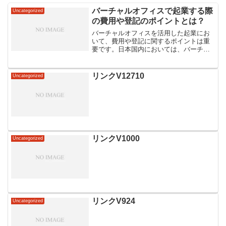
バーチャルオフィスで起業する際
Uncategorized
の費用や登記のポイントとは？
バーチャルオフィスを活用した起業にお
いて、費用や登記に関するポイントは重
要です。日本国内においては、バーチャ
ルオフィスの利用料や登記手続きにかか
る費用は会社の規模や地域によって異な
ります。また、バーチャルオフィスを利
リンクV12710
Uncategorized
用する際には、事業内容や...
リンクV1000
Uncategorized
リンクV924
Uncategorized