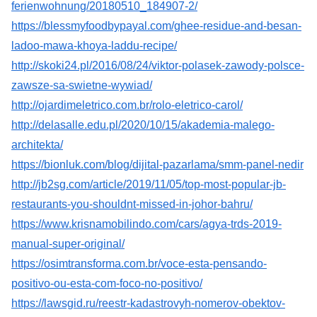
ferienwohnung/20180510_184907-2/
https://blessmyfoodbypayal.com/ghee-residue-and-besan-
ladoo-mawa-khoya-laddu-recipe/
http://skoki24.pl/2016/08/24/viktor-polasek-zawody-polsce-
zawsze-sa-swietne-wywiad/
http://ojardimeletrico.com.br/rolo-eletrico-carol/
http://delasalle.edu.pl/2020/10/15/akademia-malego-
architekta/
https://bionluk.com/blog/dijital-pazarlama/smm-panel-nedir
http://jb2sg.com/article/2019/11/05/top-most-popular-jb-
restaurants-you-shouldnt-missed-in-johor-bahru/
https://www.krisnamobilindo.com/cars/agya-trds-2019-
manual-super-original/
https://osimtransforma.com.br/voce-esta-pensando-
positivo-ou-esta-com-foco-no-positivo/
https://lawsgid.ru/reestr-kadastrovyh-nomerov-obektov-