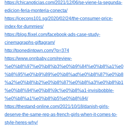
https://chicanoticias.com/2021/12/06/se-viene-la-segunda-
edicion-feria-monteria-conecta/
https://jcecons101.sg/2020/02/24/the-consumer-price-
index-for-dummies/
https://blog.flixel.com/facebook-ads-case-study-
cinemagraphs-giftagram/
http://toonedintown.com/?p=374
https://www.onnbaby.com/review-
%e0%b8%97%e0%b8%b3%e0%b9%84%e0%b8%a1%e0
%b8%95%e0%b9%89%e0%b8%ad%e0%b8%87%e0%b8
%a2%e0%b8%b2%e0%b8%87%e0%b8%a3%e0%b8%b1
%e0%b8%94%e0%b8%9c%e0%b8%a1-invisibobble-
%e0%b8%a1%e0%b8%b5%e0%b8%94/
https://thestand-online.com/2021/10/18/danish-girls-
deserve-the-same-rep-as-french-girls-when-it-comes-to-
style-heres-why/