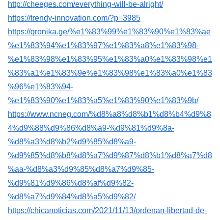
http://cheeges.com/everything-will-be-alright/
https://trendy-innovation.com/?p=3985
https://qronika.ge/%e1%83%99%e1%83%90%e1%83%ae
%e1%83%94%e1%83%97%e1%83%a8%e1%83%98-
%e1%83%98%e1%83%95%e1%83%a0%e1%83%98%e1
%83%a1%e1%83%9e%e1%83%98%e1%83%a0%e1%83
%96%e1%83%94-
%e1%83%90%e1%83%a5%e1%83%90%e1%83%9b/
https://www.ncneg.com/%d8%a8%d8%b1%d8%b4%d9%8
4%d9%88%d9%86%d8%a9-%d9%81%d9%8a-
%d8%a3%d8%b2%d9%85%d8%a9-
%d9%85%d8%b8%d8%a7%d9%87%d8%b1%d8%a7%d8
%aa-%d8%a3%d9%85%d8%a7%d9%85-
%d9%81%d9%86%d8%af%d9%82-
%d8%a7%d9%84%d8%a5%d9%82/
https://chicanoticias.com/2021/11/13/ordenan-libertad-de-