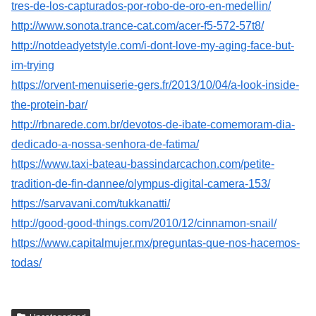
tres-de-los-capturados-por-robo-de-oro-en-medellin/
http://www.sonota.trance-cat.com/acer-f5-572-57t8/
http://notdeadyetstyle.com/i-dont-love-my-aging-face-but-
im-trying
https://orvent-menuiserie-gers.fr/2013/10/04/a-look-inside-
the-protein-bar/
http://rbnarede.com.br/devotos-de-ibate-comemoram-dia-
dedicado-a-nossa-senhora-de-fatima/
https://www.taxi-bateau-bassindarcachon.com/petite-
tradition-de-fin-dannee/olympus-digital-camera-153/
https://sarvavani.com/tukkanatti/
http://good-good-things.com/2010/12/cinnamon-snail/
https://www.capitalmujer.mx/preguntas-que-nos-hacemos-
todas/