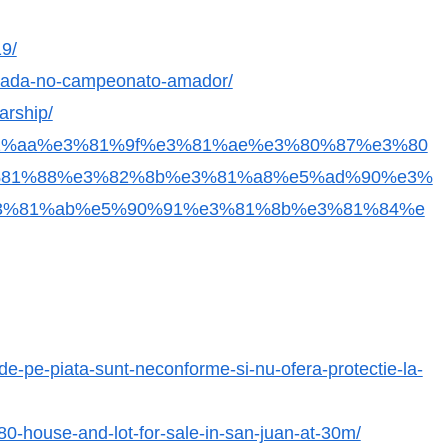
19/
oleada-no-campeonato-amador/
arship/
%e3%81%aa%e3%81%9f%e3%81%ae%e3%80%87%e3%80
81%88%e3%82%8b%e3%81%a8%e5%ad%90%e3%
3%81%ab%e5%90%91%e3%81%8b%e3%81%84%e
e-de-pe-piata-sunt-neconforme-si-nu-ofera-protectie-la-
80-house-and-lot-for-sale-in-san-juan-at-30m/