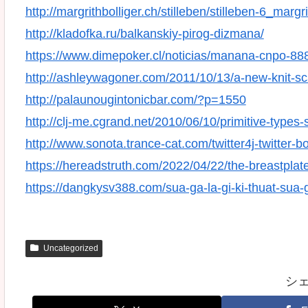
http://margrithbolliger.ch/stilleben/stilleben-6_margri
http://kladofka.ru/balkanskiy-pirog-dizmana/
https://www.dimepoker.cl/noticias/manana-cnpo-888p
http://ashleywagoner.com/2011/10/13/a-new-knit-sca
http://palaunougintonicbar.com/?p=1550
http://clj-me.cgrand.net/2010/06/10/primitive-types
http://www.sonota.trance-cat.com/twitter4j-twitter-bo
https://hereadstruth.com/2022/04/22/the-breastplat
https://dangkysv388.com/sua-ga-la-gi-ki-thuat-sua
Uncategorized
シ