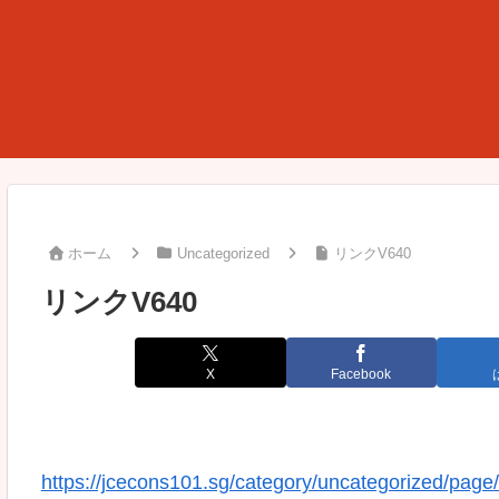
ホーム
Uncategorized
リンクV640
リンクV640
X
Facebook
https://jcecons101.sg/category/uncategorized/page/