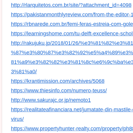
http://rlarquitetos.com.br/site/?attachment_id=4098
https://pakistanmonthlyreview.com/from-the-editor-
https://rbnarede.com.br/femi-feras-estreia-com-g
https://learningshome.com/tu-delft-excellence-schol
http://rakujuku.jp/2018/01/26/%e3%81%82
%87%e3%80%87%e3%82%92%e5%a4%89%e3%
81%a9%e3%82%82%e3%81%8c%e6%9c%ba%e
3%81%a0/
https://krantimission.com/archives/5068
https://www.thiesinfo.com/numero-teuss/
http://www.sakurajc.or.jp/nemoto1
https://realitateafinanciara.net/jumatate-din-mastil
virus/
https://www.propertyhunter-realty.com/property/ph8