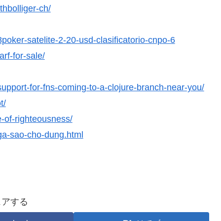
thbolliger-ch/
oker-satelite-2-20-usd-clasificatorio-cnpo-6
rf-for-sale/
-support-for-fns-coming-to-a-clojure-branch-near-you/
t/
e-of-righteousness/
-ga-sao-cho-dung.html
ェアする