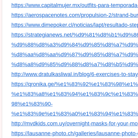
https://www.capitalmujer.mx/outfits-para-temporada
https://aerospacenotes.com/propulsion-2/strand-bur
https://www.dimepoker.cl/noticias/lapt/resultado-ste
https://strategianews.net/%d9%81%d8%b1%d9
%d9%88%d8%a3%d9%84%d9%85%d8%a7%d9%
%d8%aa%d8%aa%d9%87%d9%85%d8%a7%d9%
%d8%a8%d9%85%d9%88%d8%a7%d8%b5%d9%8
http://www.dratulkasliwal.in/blog/6-exercises-to-sta
https://qronika.ge/%e1%83%92%e1%83%98%
%e1%83%a8%e1%83%94%e1%83%9c%e1%83%
98%e1%83%90-
%e1%83%9e%e1%83%a0%e1%83%94%e1%83%
http://mvdkids.com.uy/overnight-masks-for-your-mo
https://lausanne-photo.ch/galleries/lausanne-photo