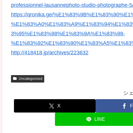
professionnel-lausannephoto-studio-photographe-5
https://qronika.ge/%E1%83%9B%E1%83%90%
%E1%83%A0%E1%83%A9%E1%83%94%E1%83
3%95%E1%83%98%E1%83%9A%E1%83%98-
%E1%83%92%E1%83%90%E1%83%A5%E1%83
http://418418.jp/archives/223632
Uncategorized
シ
X
F
LINE