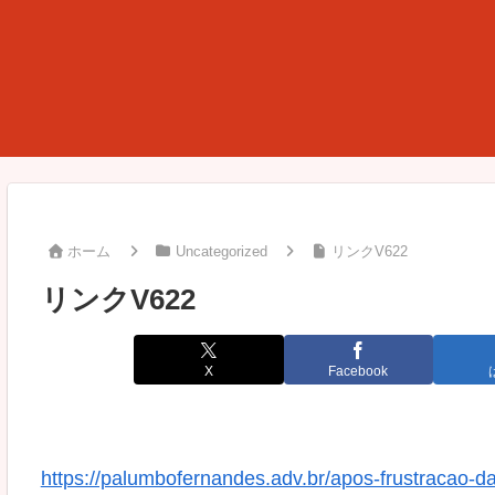
ホーム
Uncategorized
リンクV622
リンクV622
X
Facebook
https://palumbofernandes.adv.br/apos-frustracao-d