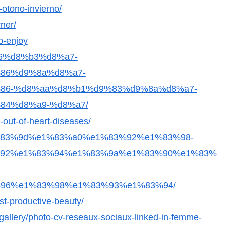
-otono-invierno/
ner/
p-enjoy
%86%d8%b3%d8%a7-
86%d9%8a%d8%a7-
86-%d8%aa%d8%b1%d9%83%d9%8a%d8%a7-
4%d8%a9-%d8%a7/
y-out-of-heart-diseases/
e1%83%9d%e1%83%a0%e1%83%92%e1%83%98-
92%e1%83%94%e1%83%9a%e1%83%90%e1%83%
96%e1%83%98%e1%83%93%e1%83%94/
st-productive-beauty/
-gallery/photo-cv-reseaux-sociaux-linked-in-femme-