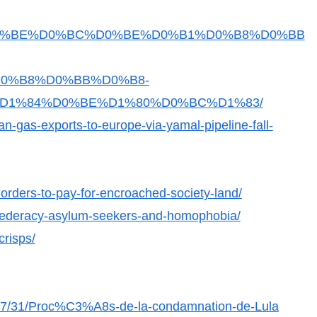
2%D0%BE%D0%BC%D0%BE%D0%B1%D0%B8%D0%BB
0%B8%D0%BB%D0%B8-
D1%84%D0%BE%D1%80%D0%BC%D1%83/
-gas-exports-to-europe-via-yamal-pipeline-fall-
orders-to-pay-for-encroached-society-land/
nfederacy-asylum-seekers-and-homophobia/
crisps/
17/07/31/Proc%C3%A8s-de-la-condamnation-de-Lula