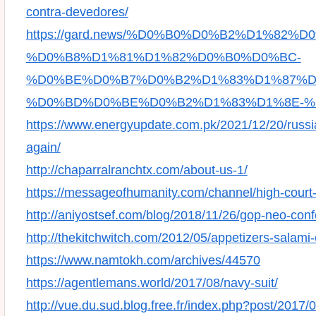
contra-devedores/
https://gard.news/%D0%B0%D0%B2%D1%8
%D0%B8%D1%81%D1%82%D0%B0%D0%BC-
%D0%BE%D0%B7%D0%B2%D1%83%D1%87%D
%D0%BD%D0%BE%D0%B2%D1%83%D1%8E-%
https://www.energyupdate.com.pk/2021/12/20/russian
again/
http://chaparralranchtx.com/about-us-1/
https://messageofhumanity.com/channel/high-court-
http://aniyostsef.com/blog/2018/11/26/gop-neo-co
http://thekitchwitch.com/2012/05/appetizers-salami-
https://www.namtokh.com/archives/44570
https://agentlemans.world/2017/08/navy-suit/
http://vue.du.sud.blog.free.fr/index.php?post/20