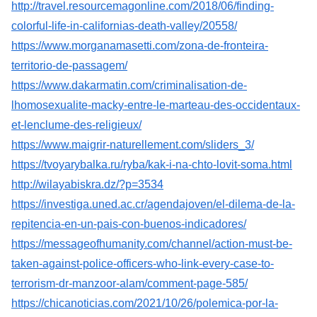
http://travel.resourcemagonline.com/2018/06/finding-
colorful-life-in-californias-death-valley/20558/
https://www.morganamasetti.com/zona-de-fronteira-
territorio-de-passagem/
https://www.dakarmatin.com/criminalisation-de-
lhomosexualite-macky-entre-le-marteau-des-occidentaux-
et-lenclume-des-religieux/
https://www.maigrir-naturellement.com/sliders_3/
https://tvoyarybalka.ru/ryba/kak-i-na-chto-lovit-soma.html
http://wilayabiskra.dz/?p=3534
https://investiga.uned.ac.cr/agendajoven/el-dilema-de-la-
repitencia-en-un-pais-con-buenos-indicadores/
https://messageofhumanity.com/channel/action-must-be-
taken-against-police-officers-who-link-every-case-to-
terrorism-dr-manzoor-alam/comment-page-585/
https://chicanoticias.com/2021/10/26/polemica-por-la-