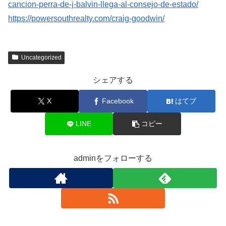
cancion-perra-de-j-balvin-llega-al-consejo-de-estado/
https://powersouthrealty.com/craig-goodwin/
Uncategorized
シェアする
X
Facebook
はてブ
LINE
コピー
adminをフォローする