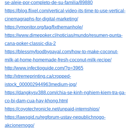
se-aleje-por-completo-de-su-familia/89880
https://blog.flixel.com/vertical-video-its-time-to-use-vertical-
cinemagraphs-for-digital-marketing/
https://ymonitor.org/tag/fixthemanhole/
https://www.dimepoker.cl/noticias/mundo/resumen-punta-
cana-poker-classic-dia-2
https://blessmyfoodbypayal.com/how-to-make-coconut-
milk-at-home-homemade-fresh-coconut-milk-recipe/
http://www.infectioguide.com/?p=3965
http://xtremeprinting.ca/cropped-
istock_000002944963medium-jpg/
https://dangkysv388.com/chia-se-kinh-nghiem-kiem-tra-ga-
co-bi-dam-cua-hay-khong.html
https://coyotechronicle.net/unpaid-internships/
https://lawsgid.ru/regforum-ustav-nepublichnogo-
akcionernogo/